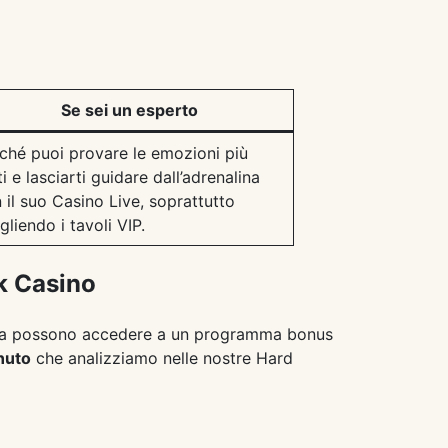
Se sei un esperto
ché puoi provare le emozioni più
ti e lasciarti guidare dall’adrenalina
 il suo Casino Live, soprattutto
gliendo i tavoli VIP.
k Casino
orma possono accedere a un programma bonus
nuto
che analizziamo nelle nostre Hard