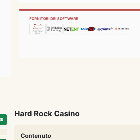
FORNITORI DEI SOFTWARE
Hard Rock Casino
EB
Contenuto