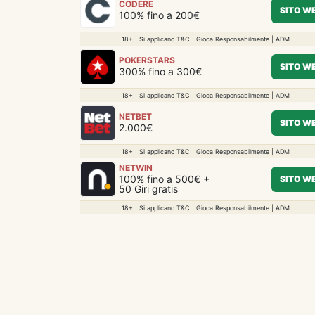
CODERE
SITO W
100% fino a 200€
18+ | Si applicano T&C | Gioca Responsabilmente | ADM
POKERSTARS
SITO W
300% fino a 300€
18+ | Si applicano T&C | Gioca Responsabilmente | ADM
NETBET
SITO W
2.000€
18+ | Si applicano T&C | Gioca Responsabilmente | ADM
NETWIN
100% fino a 500€ +
SITO W
50 Giri gratis
18+ | Si applicano T&C | Gioca Responsabilmente | ADM