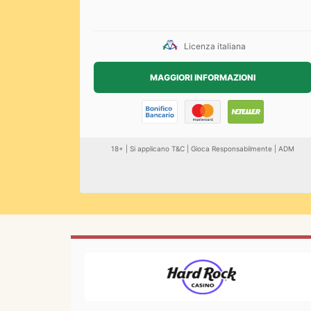
Licenza italiana
MAGGIORI INFORMAZIONI
18+ | Si applicano T&C | Gioca Responsabilmente | ADM