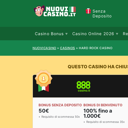
Senza
Deposito
Casino Bonus
Casino Online 2026
Re
▼
▼
NUOVICASINO
»
CASINOS
»
HARD ROCK CASINO
QUESTO CASINO HA CHIUS
BONUS SENZA DEPOSITO
BONUS DI BENVENUTO
50€
100% fino a
1.000€
Requisito di scommessa 50x
Requisito di scommessa 35x