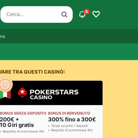
5
ine
VARE TRA QUESTI CASINÒ:
BONUS SENZA DEPOSITO
BONUS DI BENVENUTO
200€ +
300% fino a 300€
10 Giri gratis
Totale sui primi 1 depositi
Requisito di scommessa 40x
Requisito di scommessa 40x