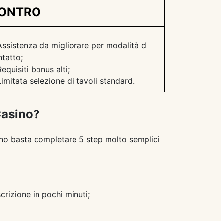
ONTRO
Assistenza da migliorare per modalità di
tatto;
equisiti bonus alti;
imitata selezione di tavoli standard.
Casino?
sino basta completare 5 step molto semplici
crizione in pochi minuti;