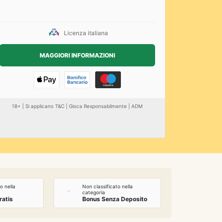
Licenza italiana
MAGGIORI INFORMAZIONI
18+ | Si applicano T&C | Gioca Responsabilmente | ADM
o nella
Non classificato nella
-
categoria
ratis
Bonus Senza Deposito