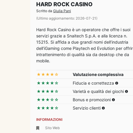
HARD ROCK CASINO
Scritto da
Giulia Pani
(Ultimo aggiornamento: 2026-07-21)
Hard Rock Casino è un operatore che offre i suoi
servizi grazie a Snaitech S.p.A. e alla licenza n.
15215. Si affida a due grandi nomi dell’industria
dell’iGaming come Playtec
h ed Evolution per offri
intrattenimento di qualità sia da desktop che da
mobile.
★★★★☆
Valutazione complessiva
★★★★☆
Fiducia e correttezza
★★★★☆
Varietà e qualità dei giochi
★★★☆☆
Bonus e promozioni
★★★★☆
Servizio clienti
INFORMAZIONI
Sito Web