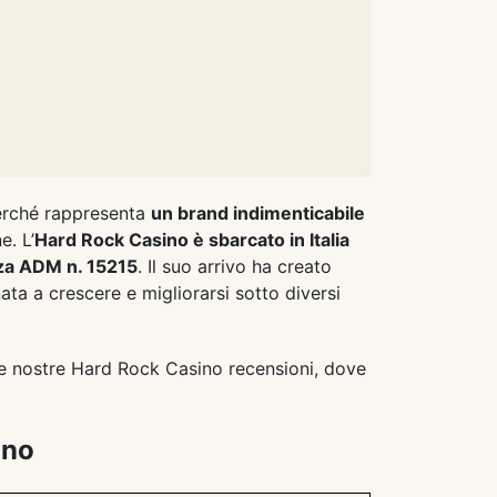
perché rappresenta
un brand indimenticabile
e. L’
Hard Rock Casino è sbarcato in Italia
za ADM n. 15215
. Il suo arrivo ha creato
ata a crescere e migliorarsi sotto diversi
 le nostre Hard Rock Casino recensioni, dove
ino