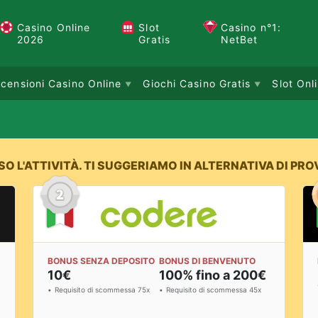
Casino Online
Slot
Casino n°1:
2026
Gratis
NetBet
censioni Casino Online
Giochi Casino Gratis
Slot Onl
▼
▼
O L'ATTIVITÀ. TI SUGGERIAMO IN ALTERNATIVA DI PRO
BONUS SENZA DEPOSITO
BONUS DI BENVENUTO
10€
100% fino a 200€
Requisito di scommessa 75x
Requisito di scommessa 45x