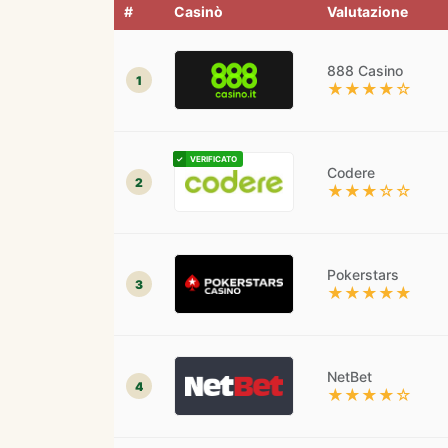
#
Casinò
Valutazione
1
★★★★☆
2
★★★☆☆
3
★★★★★
4
★★★★☆