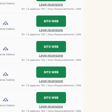
enza italiana
Leggi recensione
18+ | Si applicano T&C | Gioca Responsabilmente | ADM
SITO WEB
enza italiana
Leggi recensione
18+ | Si applicano T&C | Gioca Responsabilmente | ADM
SITO WEB
enza italiana
Leggi recensione
18+ | Si applicano T&C | Gioca Responsabilmente | ADM
SITO WEB
enza italiana
Leggi recensione
18+ | Si applicano T&C | Gioca Responsabilmente | ADM
SITO WEB
enza italiana
Leggi recensione
18+ | Si applicano T&C | Gioca Responsabilmente | ADM