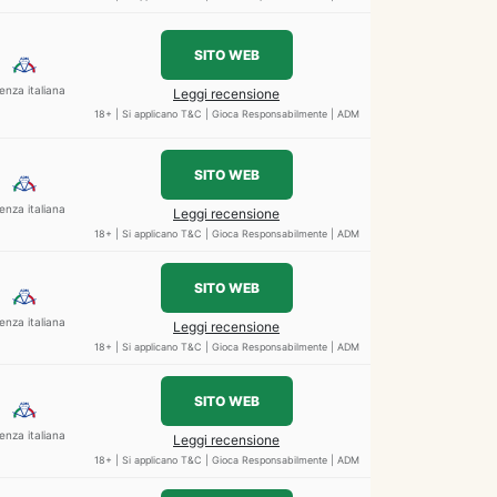
SITO WEB
enza italiana
Leggi recensione
18+ | Si applicano T&C | Gioca Responsabilmente | ADM
SITO WEB
enza italiana
Leggi recensione
18+ | Si applicano T&C | Gioca Responsabilmente | ADM
SITO WEB
enza italiana
Leggi recensione
18+ | Si applicano T&C | Gioca Responsabilmente | ADM
SITO WEB
enza italiana
Leggi recensione
18+ | Si applicano T&C | Gioca Responsabilmente | ADM