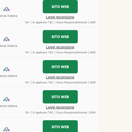
SITO WEB
enza italiana
Leggi recensione
18+ | Si applicano T&C | Gioca Responsabilmente | ADM
SITO WEB
enza italiana
Leggi recensione
18+ | Si applicano T&C | Gioca Responsabilmente | ADM
SITO WEB
enza italiana
Leggi recensione
18+ | Si applicano T&C | Gioca Responsabilmente | ADM
SITO WEB
enza italiana
Leggi recensione
18+ | Si applicano T&C | Gioca Responsabilmente | ADM
SITO WEB