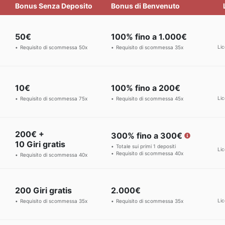
Bonus Senza Deposito
Bonus di Benvenuto
50€
100% fino a 1.000€
Lic
Requisito di scommessa 50x
Requisito di scommessa 35x
10€
100% fino a 200€
Lic
Requisito di scommessa 75x
Requisito di scommessa 45x
200€ +
300% fino a 300€
10 Giri gratis
Totale sui primi 1 depositi
Lic
Requisito di scommessa 40x
Requisito di scommessa 40x
200 Giri gratis
2.000€
Lic
Requisito di scommessa 35x
Requisito di scommessa 35x