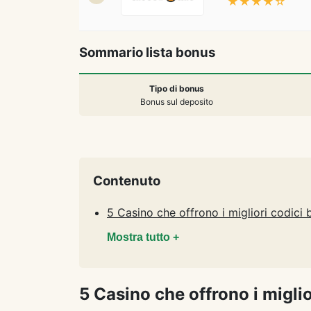
★★★★☆
Sommario lista bonus
Tipo di bonus
Bonus sul deposito
Contenuto
5 Casino che offrono i migliori codici
Mostra tutto +
5 Casino che offrono i migli