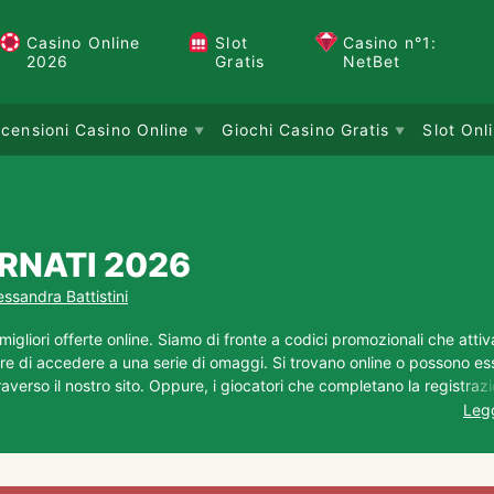
Casino Online
Slot
Casino n°1:
2026
Gratis
NetBet
censioni Casino Online
Giochi Casino Gratis
Slot Onl
▼
▼
RNATI 2026
essandra Battistini
igliori offerte online. Siamo di fronte a codici promozionali che attiv
 di accedere a una serie di omaggi. Si trovano online o possono es
traverso il nostro sito. Oppure, i giocatori che completano la registraz
sul proprio conto gioco.
Legg