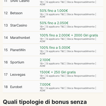
11
SNAI Casino
50% fino a 1.000€
12
Betsson
50% fino a 2.050€
13
StarCasino
100% fino a 2.000€ + 2000 Giri gratis
14
Marathonbet
100% fino a 5.000€
15
PlanetWin
2.100€
16
Sportium
1500€ + 250 Giri gratis
17
Leovegas
7.000€
18
Eurobet
Quali tipologie di bonus senza