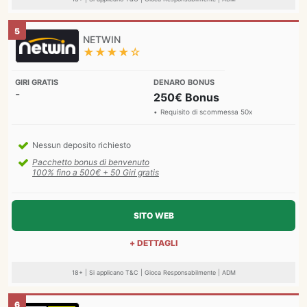
5
★★★★☆
-
250€ Bonus
Requisito di scommessa 50x
Nessun deposito richiesto
Pacchetto bonus di benvenuto
100% fino a 500€ + 50 Giri gratis
SITO WEB
+ DETTAGLI
18+ | Si applicano T&C | Gioca Responsabilmente | ADM
6