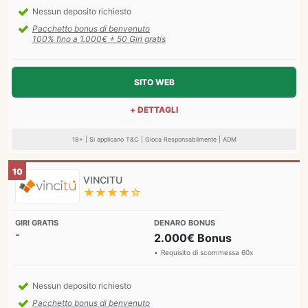
Nessun deposito richiesto
Pacchetto bonus di benvenuto
100% fino a 1.000€ + 50 Giri gratis
SITO WEB
+ DETTAGLI
18+ | Si applicano T&C | Gioca Responsabilmente | ADM
10
★★★★☆
-
2.000€ Bonus
Requisito di scommessa 60x
Nessun deposito richiesto
Pacchetto bonus di benvenuto