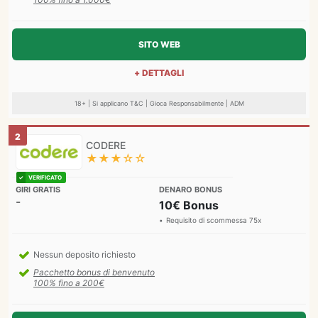
SITO WEB
+ DETTAGLI
18+ | Si applicano T&C | Gioca Responsabilmente | ADM
2
★★★☆☆
-
10€ Bonus
Requisito di scommessa 75x
Nessun deposito richiesto
Pacchetto bonus di benvenuto
100% fino a 200€