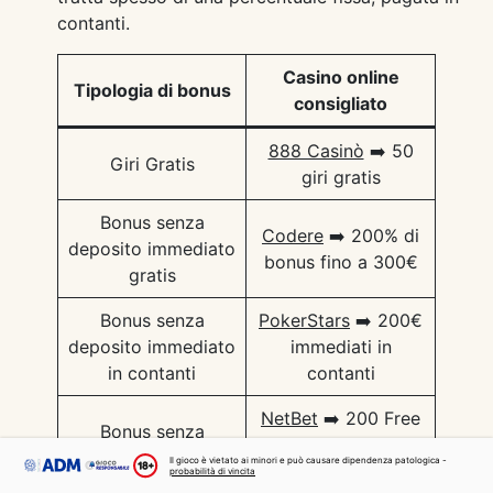
contanti.
Casino online
Tipologia di bonus
consigliato
888 Casinò
➡️ 50
Giri Gratis
giri gratis
Bonus senza
Codere
➡️ 200% di
deposito immediato
bonus fino a 300€
gratis
Bonus senza
PokerStars
➡️ 200€
deposito immediato
immediati in
in contanti
contanti
NetBet
➡️ 200 Free
Bonus senza
Spins al giorno per
deposito a tempo
Il gioco è vietato ai minori e può causare dipendenza patologica -
dieci giorni
probabilità di vincita