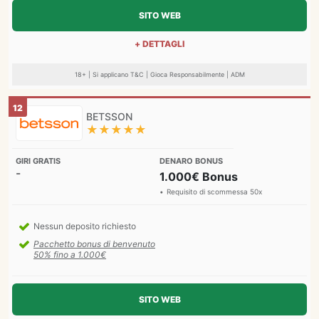
SITO WEB
+ DETTAGLI
18+ | Si applicano T&C | Gioca Responsabilmente | ADM
12
★★★★★
-
1.000€ Bonus
Requisito di scommessa 50x
Nessun deposito richiesto
Pacchetto bonus di benvenuto
50% fino a 1.000€
SITO WEB