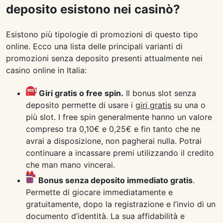
deposito esistono nei casinò?
Esistono più tipologie di promozioni di questo tipo
online. Ecco una lista delle principali varianti di
promozioni senza deposito presenti attualmente nei
casino online in Italia:
Giri gratis o free spin.
Il bonus slot senza
deposito permette di usare i
giri gratis
su una o
più slot. I free spin generalmente hanno un valore
compreso tra 0,10€ e 0,25€ e fin tanto che ne
avrai a disposizione, non pagherai nulla. Potrai
continuare a incassare premi utilizzando il credito
che man mano vincerai.
Bonus senza deposito immediato gratis
.
Permette di giocare immediatamente e
gratuitamente, dopo la registrazione e l’invio di un
documento d’identità. La sua affidabilità e