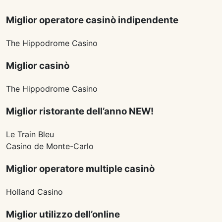
Miglior operatore casinò indipendente
The Hippodrome Casino
Miglior casinò
The Hippodrome Casino
Miglior ristorante dell’anno NEW!
Le Train Bleu
Casino de Monte-Carlo
Miglior operatore multiple casinò
Holland Casino
Miglior utilizzo dell’online