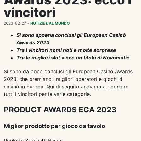
vincitori
2023-02-27 •
NOTIZIE DAL MONDO
Si sono appena conclusi gli European Casinò
Awards 2023
Tra i vincitori nomi noti e molte sorprese
Tra le migliori slot vince un titolo di Novomatic
Si sono da poco conclusi gli European Casinò Awards
2023, che premiano i migliori operatori e giochi di
casinò in Europa. Qui di seguito andiamo a riportare
tutti i vincitori per le varie categorie.
PRODUCT AWARDS ECA 2023
Miglior prodotto per gioco da tavolo
Roulette Xtra with Blaze