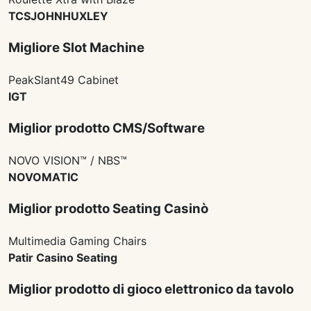
TCSJOHNHUXLEY
Migliore Slot Machine
PeakSlant49 Cabinet
IGT
Miglior prodotto CMS/Software
NOVO VISION™ / NBS™
NOVOMATIC
Miglior prodotto Seating Casinò
Multimedia Gaming Chairs
Patir Casino Seating
Miglior prodotto di gioco elettronico da tavolo