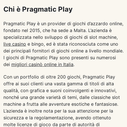
Chi è Pragmatic Play
Pragmatic Play è un provider di giochi d’azzardo online,
fondato nel 2015, che ha sede a Malta. L’azienda è
specializzata nello sviluppo di giochi di slot machine,
live casino
e bingo, ed è stata riconosciuta come uno
dei principali fornitori di giochi online a livello mondiale.
I giochi di Pragmatic Play sono presenti su numerosi
dei
migliori casinò online in Italia
.
Con un portfolio di oltre 200 giochi, Pragmatic Play
offre ai suoi clienti una vasta gamma di titoli di alta
qualità, con grafica e suoni coinvolgenti e innovativi,
nonché una grande varietà di temi, dalle classiche slot
machine a frutta alle avventure esotiche e fantasiose.
L’azienda è inoltre nota per la sua attenzione per la
sicurezza e la regolamentazione, avendo ottenuto
molte licenze di gioco da parte di autorità di