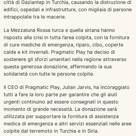
città di Gaziantep in Turchia, causando la distruzione di
edifici, ospedali e infrastrutture, con migliaia di persone
intrappolate tra le macerie.
La Mezzaluna Rossa turca e quella siriana hanno
risposto alla crisi in tutta l’area colpita, con la fornitura
di cure mediche di emergenza, riparo, cibo, coperte
calde e kit invernali. Pragmatic Play ha deciso di
sostenere gli sforzi umanitari nella regione attraverso
questa generosa donazione, affermando la sua
solidarietà con tutte le persone colpite.
Il CEO di Pragmatic Play, Julian Jarvis, ha incoraggiato
tutti a fare la loro parte per garantire che gli aiuti
urgenti continuino ad essere consegnati in questo
momento di grande necessità. La donazione sarà
utilizzata per supportare la fornitura di assistenza
medica di emergenza e altri servizi essenziali nelle aree
colpite dal terremoto in Turchia e in Siria.