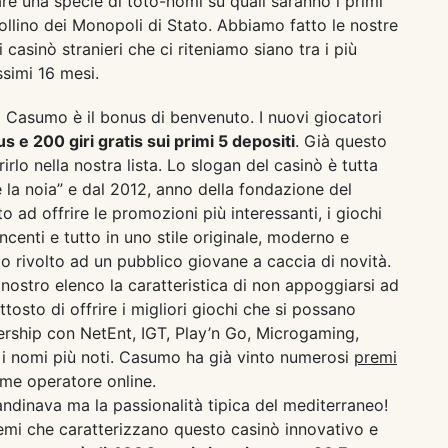
re una specie di toto-nomi su quali saranno i primi
ollino dei Monopoli di Stato. Abbiamo fatto le nostre
 casinò stranieri che ci riteniamo siano tra i più
ssimi 16 mesi.
i Casumo è il bonus di benvenuto. I nuovi giocatori
s e 200 giri gratis sui primi 5 depositi
. Già questo
rlo nella nostra lista. Lo slogan del casinò è tutta
 la noia” e dal 2012, anno della fondazione del
 ad offrire le promozioni più interessanti, i giochi
vincenti e tutto in uno stile originale, moderno e
o rivolto ad un pubblico giovane a caccia di novità.
nostro elenco la caratteristica di non appoggiarsi ad
tosto di offrire i migliori giochi che si possano
nership con NetEnt, IGT, Play’n Go, Microgaming,
 i nomi più noti. Casumo ha già vinto numerosi
premi
me operatore online.
candinava ma la passionalità tipica del mediterraneo!
emi che caratterizzano questo casinò innovativo e