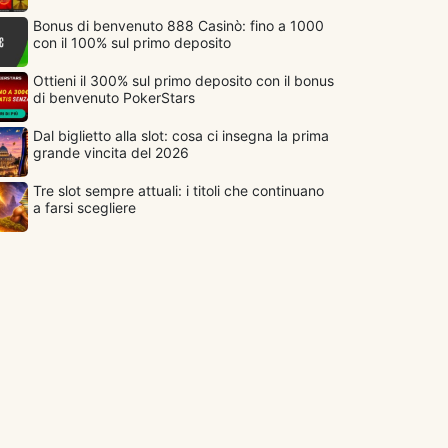
Bonus di benvenuto 888 Casinò: fino a 1000
con il 100% sul primo deposito
Ottieni il 300% sul primo deposito con il bonus
di benvenuto PokerStars
Dal biglietto alla slot: cosa ci insegna la prima
grande vincita del 2026
Tre slot sempre attuali: i titoli che continuano
a farsi scegliere