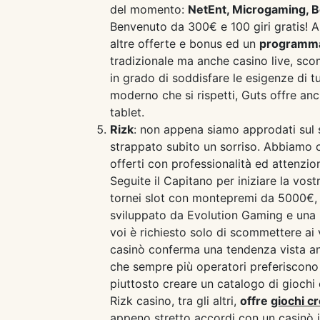
del momento:
NetEnt, Microgaming, Be
Benvenuto da 300€ e 100 giri gratis! 
altre offerte e bonus ed un
programma 
tradizionale ma anche casino live, sc
in grado di soddisfare le esigenze di tut
moderno che si rispetti, Guts offre a
tablet.
Rizk
: non appena siamo approdati sul s
strappato subito un sorriso. Abbiamo ca
offerti con professionalità ed attenzion
Seguite il Capitano per iniziare la vos
tornei slot con montepremi da 5000€,
sviluppato da Evolution Gaming e una 
voi è richiesto solo di scommettere ai vo
casinò conferma una tendenza vista an
che sempre più operatori preferiscono
piuttosto creare un catalogo di giochi 
Rizk casino, tra gli altri,
offre
giochi cr
appeno stretto accordi con un casinò i