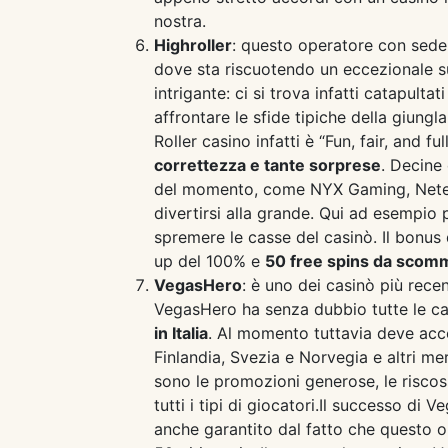
nostra.
Highroller
: questo operatore con sede 
dove sta riscuotendo un eccezionale su
intrigante: ci si trova infatti catapult
affrontare le sfide tipiche della giungl
Roller casino infatti è “Fun, fair, and fu
correttezza e tante sorprese
. Decine 
del momento, come NYX Gaming, Netent 
divertirsi alla grande. Qui ad esempio 
spremere le casse del casinò. Il bonus
up del 100% e
50 free spins da scomme
VegasHero
: è uno dei casinò più recen
VegasHero ha senza dubbio tutte le ca
in Italia
. Al momento tuttavia deve accont
Finlandia, Svezia e Norvegia e altri mer
sono le promozioni generose, le riscoss
tutti i tipi di giocatori.Il successo 
anche garantito dal fatto che questo 