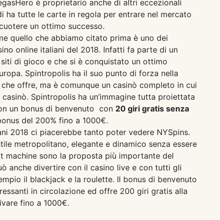
VegasHero è proprietario anche di altri eccezionali
i ha tutte le carte in regola per entrare nel mercato
iscuotere un ottimo successo.
me quello che abbiamo citato prima è uno dei
no online italiani del 2018. Infatti fa parte di un
siti di gioco e che si è conquistato un ottimo
ropa. Spintropolis ha il suo punto di forza nella
 che offre, ma è comunque un casinò completo in cui
da casinò. Spintropolis ha un’immagine tutta proiettata
i con un bonus di benvenuto con
20 giri gratis senza
bonus del 200% fino a 1000€.
aliani 2018 ci piacerebbe tanto poter vedere NYSpins.
 stile metropolitano, elegante e dinamico senza essere
ot machine sono la proposta più importante del
ò anche divertire con il casino live e con tutti gli
empio il blackjack e la roulette. Il bonus di benvenuto
teressanti in circolazione ed offre 200 giri gratis alla
ivare fino a 1000€.