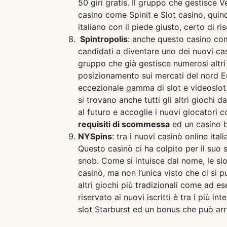
50 giri gratis. Il gruppo che gestisce 
casino come Spinit e Slot casino, quind
italiano con il piede giusto, certo di r
Spintropolis
: anche questo casino co
candidati a diventare uno dei nuovi casi
gruppo che già gestisce numerosi altri 
posizionamento sui mercati del nord Eu
eccezionale gamma di slot e videoslot
si trovano anche tutti gli altri giochi 
al futuro e accoglie i nuovi giocator
requisiti di scommessa
ed un casino 
NYSpins
: tra i nuovi casinò online it
Questo casinò ci ha colpito per il suo
snob. Come si intuisce dal nome, le sl
casinò, ma non l’unica visto che ci si pu
altri giochi più tradizionali come ad es
riservato ai nuovi iscritti è tra i più in
slot Starburst ed un bonus che può arr