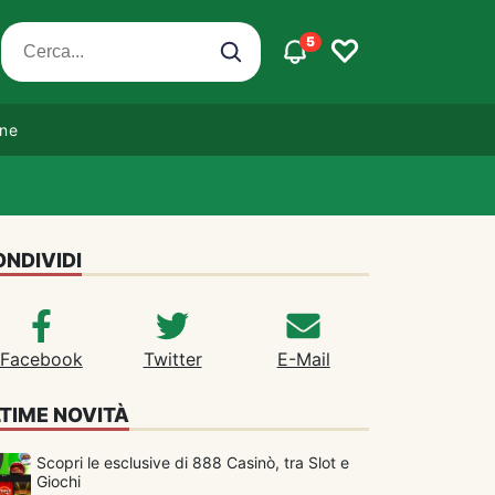
5
ine
NDIVIDI
Facebook
Twitter
E-Mail
TIME NOVITÀ
Scopri le esclusive di 888 Casinò, tra Slot e
Giochi