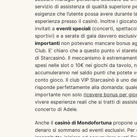
servizio di assistenza di qualità superiore pe
esigenze che l’utente possa avere durante l
esperienza presso il casinò. Inoltre i giocat
invitati a
eventi speciali
(concerti, spettacol
sportivi) e a serate di gala davvero esclusivi
importanti
non potevano mancare bonus aggi
Club. E’ chiaro che a questo punto vi stare
di Starcasinò. Il meccanismo è estremament
spesi nelle slot o 10€ nei giochi da tavolo, n
accumuleranno nel saldo punti che potete ve
conto gioco. Il club VIP Starcasinò è uno dei
risponde perfettamente alla domanda: quale ca
importante non solo
ricevere bonus per gioc
vivere esperienze reali che si tratti di assi
concerto di Adele.
Anche il
casinò di Mondofortuna
propone un 
denaro si sommano ad eventi esclusivi. Per