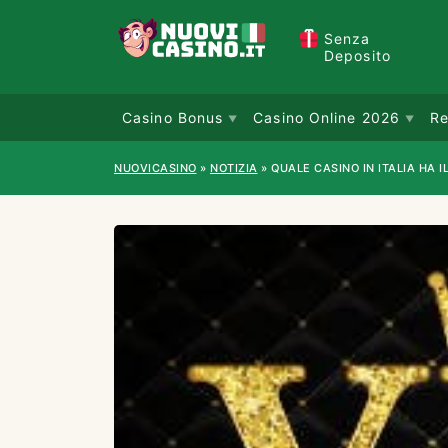
Senza
Deposito
Casino Bonus
Casino Online 2026
Re
▼
▼
NUOVICASINO
»
NOTIZIA
»
QUALE CASINO IN ITALIA HA I