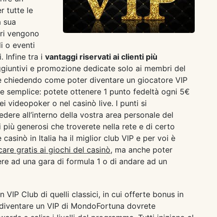
r tutte le
a sua
ori vengono
i o eventi
. Infine tra i
vantaggi riservati ai clienti più
untivi e promozione dedicate solo ai membri del
te chiedendo come poter diventare un giocatore VIP
e semplice: potete ottenere 1 punto fedeltà ogni 5€
ei videopoker o nel casinò live. I punti si
dere all’interno della vostra area personale del
 più generosi che troverete nella rete e di certo
sinò in Italia ha il miglior club VIP e per voi è
are gratis ai giochi del casinò
, ma anche poter
stere ad una gara di formula 1 o di andare ad un
VIP Club di quelli classici, in cui offerte bonus in
 diventare un VIP di MondoFortuna dovrete