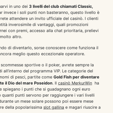
arvi in uno dei
3 livelli del club chiamati Classic,
ar invece i soli punti non basteranno, questo livello è
te attendere un invito ufficiale del casinò. I clienti
antità inverosimile di vantaggi, quali promozioni
i con premi, accesso alla chat prioritaria, prelievi
 molto altro.
do di diventarlo, sorse conoscere come funziona il
ancora meglio questo eccezionale operatore.
 le scommesse sportive o il poker, avrete sempre la
di all’interno del programma VIP. Le categorie del
nomi di pesci, partite come
Gold Fish per diventare
te il Dio del mare Poseidon
. Il
casinò MerkurWin
ha
che spiegano i punti che si guadagnano ogni euro
quanti punti servono per raggiungere i vari livelli
re durante un mese solare possono poi essere mese
ere della popolarissima
slot gallina
e magari riuscire a