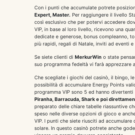
Con i punti che accumulate potrete posizion
Expert, Master.
Per raggiungere il livello St
così esclusivo che per potervi accedere dovre
VIP, in base al loro livello, ricevono una qu
dedicate e generose, bonus compleanno, torne
più rapidi, regali di Natale, inviti ad eventi e
Se siete clienti di
MerkurWin
o state pensan
suo programma fedeltà vi farà apprezzare 
Che scegliate i giochi del casinò, il bingo,
possibilità di accumulare Energy Points vali
programma VIP sono 5 ed hanno divertenti 
Piranha, Barracuda, Shark e poi direttamen
preparato delle chiare tabelle riassuntive 
speso nelle diverse opzioni di gioco e anche 
VIP. I punti che siete riusciti ad accumula
solare. In questo casinò potrete anche god