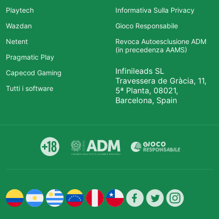
Playtech
Informativa Sulla Privacy
Wazdan
Gioco Responsabile
Netent
Revoca Autoesclusione ADM
(in precedenza AAMS)
Pragmatic Play
Infinileads SL
Capecod Gaming
Travessera de Gràcia, 11,
Tutti i software
5ª Planta, 08021,
Barcelona, Spain