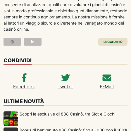
consente di analizzare, qualificare e valutare i giochi di casinò e
slot in modo professionale e obiettivo quotidianamente, restando
sempre in continuo aggiornamento. La nostra missione è fornire
ai lettori un viaggio sicuro e divertente nel variegato mondo dei
casinò online.
LEGGI DI PIÙ
CONDIVIDI
Facebook
Twitter
E-Mail
ULTIME NOVITÀ
Scopri le esclusive di 888 Casinò, tra Slot e Giochi
Bonus di benvenuto 888 Casinò: fino a 1000 con il 100%