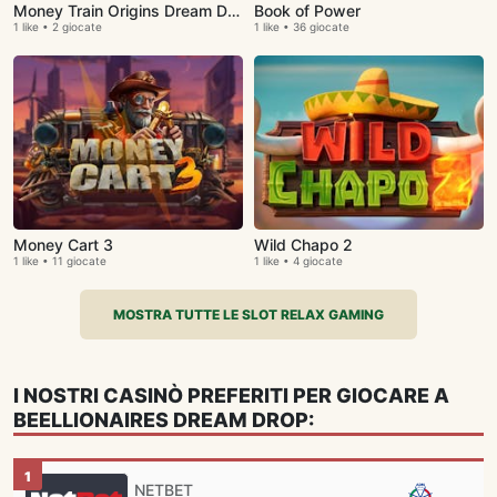
Money Train Origins Dream Drop
Book of Power
1 like • 2 giocate
1 like • 36 giocate
Money Cart 3
Wild Chapo 2
1 like • 11 giocate
1 like • 4 giocate
MOSTRA TUTTE LE SLOT RELAX GAMING
I NOSTRI CASINÒ PREFERITI PER GIOCARE A
BEELLIONAIRES DREAM DROP
:
1