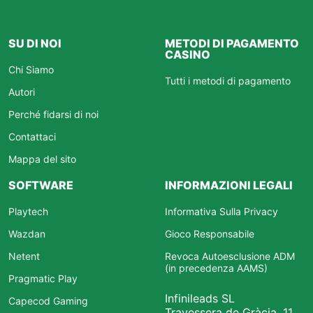
SU DI NOI
METODI DI PAGAMENTO
CASINO
Chi Siamo
Tutti i metodi di pagamento
Autori
Perché fidarsi di noi
Contattaci
Mappa del sito
SOFTWARE
INFORMAZIONI LEGALI
Playtech
Informativa Sulla Privacy
Wazdan
Gioco Responsabile
Netent
Revoca Autoesclusione ADM
(in precedenza AAMS)
Pragmatic Play
Infinileads SL
Capecod Gaming
Travessera de Gràcia, 11,