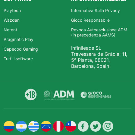
Playtech
Informativa Sulla Privacy
Wazdan
Gioco Responsabile
Netent
Revoca Autoesclusione ADM
(in precedenza AAMS)
Pragmatic Play
Infinileads SL
Capecod Gaming
Travessera de Gràcia, 11,
Tutti i software
5ª Planta, 08021,
Barcelona, Spain