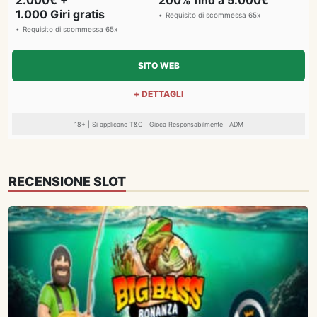
1.000 Giri gratis
Requisito di scommessa 65x
Requisito di scommessa 65x
SITO WEB
+ DETTAGLI
18+ | Si applicano T&C | Gioca Responsabilmente | ADM
RECENSIONE SLOT