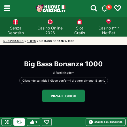
5
Senza
Casino Online
Slot
Casino n°1:
Deposito
2026
Gratis
NetBet
NUOVICASINO
»
SLOTS
»
BIG BASS BONANZA 1000
Big Bass Bonanza 1000
di
Reel Kingdom
Cliccando su Inizia il Gioco confermi di avere almeno 18 anni.
INIZIA IL GIOCO
1
SEGNALA UN PROBLEMA