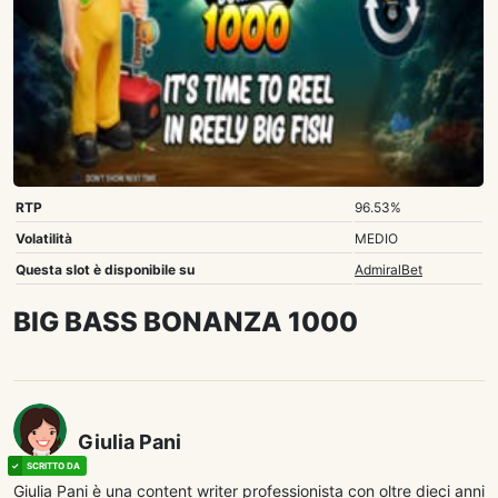
RTP
96.53%
Volatilità
MEDIO
Questa slot è disponibile su
AdmiralBet
BIG BASS BONANZA 1000
Giulia Pani
Giulia Pani è una content writer professionista con oltre dieci anni