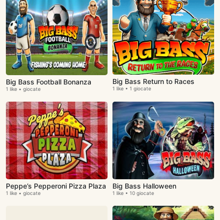
Big Bass Return to Races
Big Bass Football Bonanza
1 like • 1 giocate
1 like • giocate
Peppe’s Pepperoni Pizza Plaza
Big Bass Halloween
1 like • giocate
1 like • 10 giocate