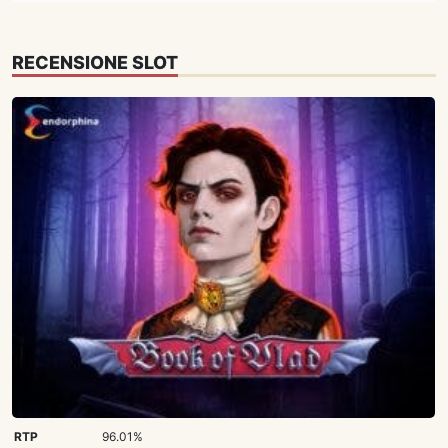
RECENSIONE SLOT
RTP
96.01%