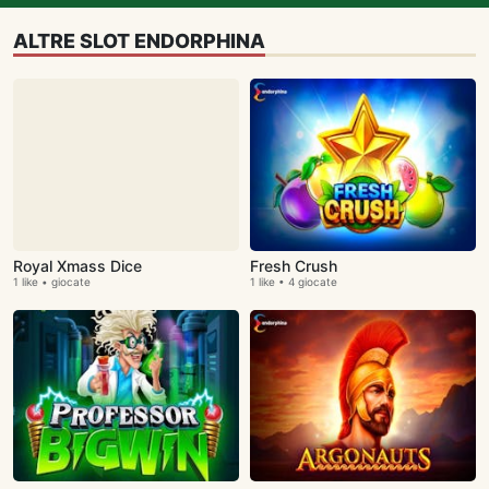
ALTRE SLOT ENDORPHINA
Royal Xmass Dice
Fresh Crush
1 like • giocate
1 like • 4 giocate