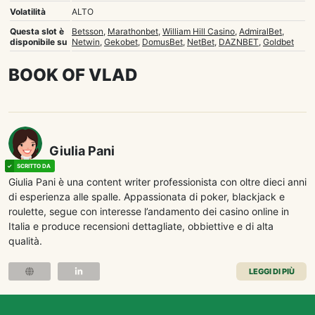
Volatilità
ALTO
Questa slot è
Betsson
,
Marathonbet
,
William Hill Casino
,
AdmiralBet
,
disponibile su
Netwin
,
Gekobet
,
DomusBet
,
NetBet
,
DAZNBET
,
Goldbet
BOOK OF VLAD
Giulia Pani
Giulia Pani è una content writer professionista con oltre dieci anni
di esperienza alle spalle. Appassionata di poker, blackjack e
roulette, segue con interesse l’andamento dei casino online in
Italia e produce recensioni dettagliate, obbiettive e di alta
qualità.
LEGGI DI PIÙ