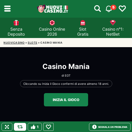
5
Senza
Casino Online
Slot
Casino n°1:
Deposito
2026
Gratis
NetBet
NUOVICASINO
»
SLOTS
»
CASINO MANIA
Casino Mania
di
EGT
Cliccando su Inizia il Gioco confermi di avere almeno 18 anni.
INIZIA IL GIOCO
1
SEGNALA UN PROBLEMA