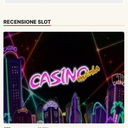
RECENSIONE SLOT