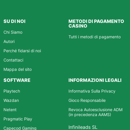
SU DI NOI
METODI DI PAGAMENTO
CASINO
Chi Siamo
Tutti i metodi di pagamento
Autori
Perché fidarsi di noi
Contattaci
Mappa del sito
SOFTWARE
INFORMAZIONI LEGALI
Playtech
Informativa Sulla Privacy
Wazdan
Gioco Responsabile
Netent
Revoca Autoesclusione ADM
(in precedenza AAMS)
Pragmatic Play
Infinileads SL
Capecod Gaming