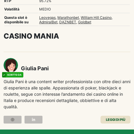
RTP
95.72%
Volatilità
MEDIO
Questa slot è
Leovegas
,
Marathonbet
,
William Hill Casino
,
disponibile su
AdmiralBet
,
DAZNBET
,
Goldbet
CASINO MANIA
Giulia Pani
Giulia Pani è una content writer professionista con oltre dieci anni
di esperienza alle spalle. Appassionata di poker, blackjack e
roulette, segue con interesse l’andamento dei casino online in
Italia e produce recensioni dettagliate, obbiettive e di alta
qualità.
LEGGI DI PIÙ