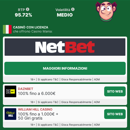
RTP
Volatilità
95.72%
MEDIO
CASINÒ CON LICENZA
che offrono Casino Mania:
MAGGIORI INFORMAZIONI
18+ | Si applicano T&C | Gioca Responsabilmente | ADM
DAZNBET
SITO WEB
100% fino a 6.000€
18+ | Si applicano T&C | Gioca Responsabilmente | ADM
WILLIAM HILL CASINO
100% fino a 1.000€ +
SITO WEB
50 Giri gratis
18+ | Si applicano T&C | Gioca Responsabilmente | ADM