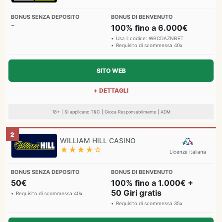
-
100% fino a 6.000€
Usa il codice:
WBCDAZNBET
Requisito di scommessa 40x
SITO WEB
+ DETTAGLI
18+ | Si applicano T&C | Gioca Responsabilmente | ADM
2
★★★★☆
Licenza italiana
50€
100% fino a 1.000€ +
50 Giri gratis
Requisito di scommessa 40x
Requisito di scommessa 35x