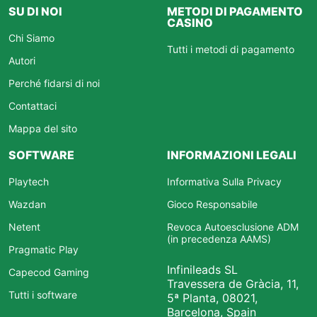
SU DI NOI
METODI DI PAGAMENTO
CASINO
Chi Siamo
Tutti i metodi di pagamento
Autori
Perché fidarsi di noi
Contattaci
Mappa del sito
SOFTWARE
INFORMAZIONI LEGALI
Playtech
Informativa Sulla Privacy
Wazdan
Gioco Responsabile
Netent
Revoca Autoesclusione ADM
(in precedenza AAMS)
Pragmatic Play
Infinileads SL
Capecod Gaming
Travessera de Gràcia, 11,
Tutti i software
5ª Planta, 08021,
Barcelona, Spain