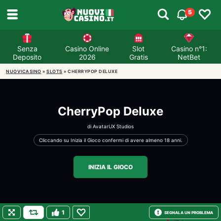
5
Senza
Casino Online
Slot
Casino n°1:
Deposito
2026
Gratis
NetBet
NUOVICASINO
»
SLOTS
»
CHERRYPOP DELUXE
CherryPop Deluxe
di
AvatarUX Studios
Cliccando su Inizia il Gioco confermi di avere almeno 18 anni.
INIZIA IL GIOCO
1
SEGNALA UN PROBLEMA