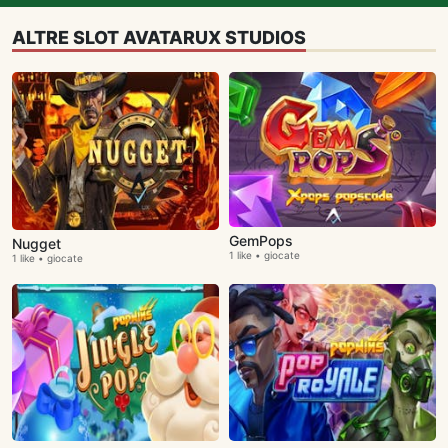
ALTRE SLOT AVATARUX STUDIOS
GemPops
Nugget
1 like • giocate
1 like • giocate