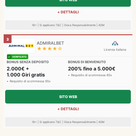
+ DETTAGLI
18+ | Si applicano T&C | Gioca Responsabilmente | ADM
3
★★★★☆
Licenza italiana
2.000€ +
200% fino a 5.000€
1.000 Giri gratis
Requisito di scommessa 65x
Requisito di scommessa 65x
SITO WEB
+ DETTAGLI
18+ | Si applicano T&C | Gioca Responsabilmente | ADM