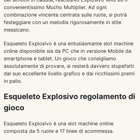
convenientissimo Mucho Multiplier. Ad ogni
combinazione vincente centrata sulle ruote, si potrà
festeggiare con un melodia rigorosamente in stile
messicano.
Esqueleto Explosivo è una entusiasmante slot machine
online disponibile sia da PC che in versione Mobile da
smartphone e tablet. Un gioco che consigliamo
assolutamente di provare, si resterà davvero stupefatti
dal suo eccellente livello grafico e dai ricchissimi premi
in palio.
Esqueleto Explosivo regolamento di
gioco
Esqueleto Explosivo è una slot machine online
composta da 5 ruote e 17 linee di scommessa.