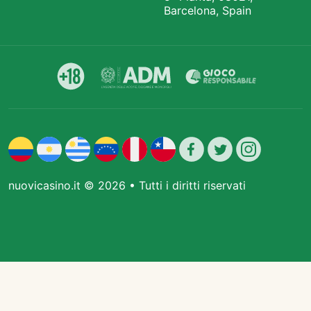
Barcelona, Spain
nuovicasino.it © 2026 • Tutti i diritti riservati