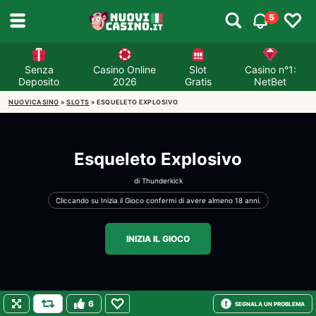
5
Senza
Casino Online
Slot
Casino n°1:
Deposito
2026
Gratis
NetBet
NUOVICASINO
»
SLOTS
»
ESQUELETO EXPLOSIVO
Esqueleto Explosivo
di
Thunderkick
Cliccando su Inizia il Gioco confermi di avere almeno 18 anni.
INIZIA IL GIOCO
6
SEGNALA UN PROBLEMA