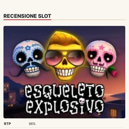
RECENSIONE SLOT
RTP
96%