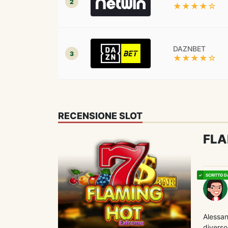
2
★★★★☆
3
★★★★☆
RECENSIONE SLOT
FLA
Alessan
diverso