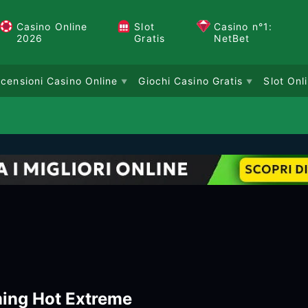
Casino Online
Slot
Casino n°1:
2026
Gratis
NetBet
censioni Casino Online
Giochi Casino Gratis
Slot Onl
▼
▼
ing Hot Extreme