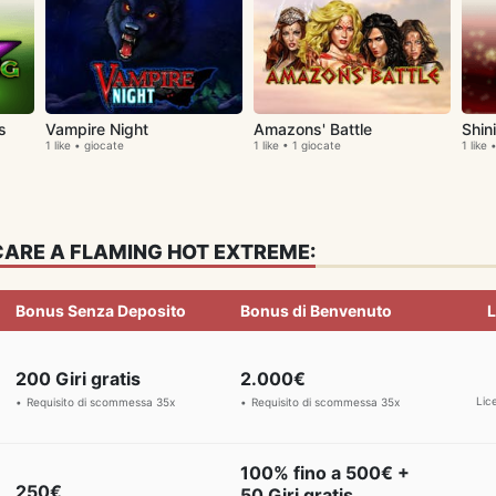
s
Vampire Night
Amazons' Battle
Shin
1 like • giocate
1 like • 1 giocate
1 like 
OCARE A
FLAMING HOT EXTREME
:
Bonus Senza Deposito
Bonus di Benvenuto
L
200 Giri gratis
2.000€
Lice
Requisito di scommessa 35x
Requisito di scommessa 35x
100% fino a 500€ +
250€
50 Giri gratis