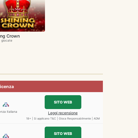
ing Crown
• giocate
icenza
SITO WEB
nza italiana
Leggi recensione
18+ | Si applicano T&C | Gioca Responsabilmente | ADM
SITO WEB