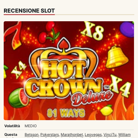
RECENSIONE SLOT
Volatilità
MEDIO
Questa
Betsson
,
Pokerstars
,
Marathonbet
,
Leovegas
,
VinciTu
,
William