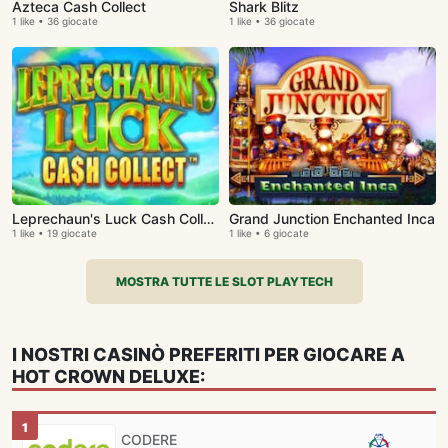
Azteca Cash Collect
Shark Blitz
1 like • 36 giocate
1 like • 36 giocate
Leprechaun's Luck Cash Collect
Grand Junction Enchanted Inca
1 like • 19 giocate
1 like • 6 giocate
MOSTRA TUTTE LE SLOT PLAYTECH
I NOSTRI CASINÒ PREFERITI PER GIOCARE A
HOT CROWN DELUXE
:
1