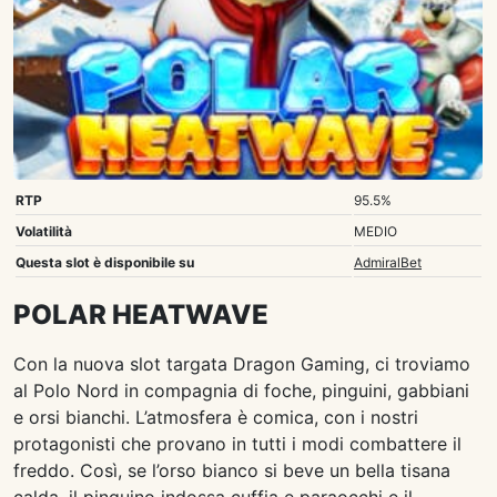
RTP
95.5%
Volatilità
MEDIO
Questa slot è disponibile su
AdmiralBet
POLAR HEATWAVE
Con la nuova slot targata Dragon Gaming, ci troviamo
al Polo Nord in compagnia di foche, pinguini, gabbiani
e orsi bianchi. L’atmosfera è comica, con i nostri
protagonisti che provano in tutti i modi combattere il
freddo. Così, se l’orso bianco si beve un bella tisana
calda, il pinguino indossa cuffia e paraocchi e il