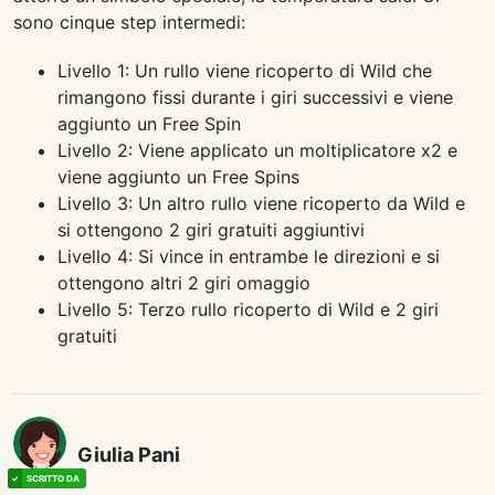
sono cinque step intermedi:
Livello 1: Un rullo viene ricoperto di Wild che
rimangono fissi durante i giri successivi e viene
aggiunto un Free Spin
Livello 2: Viene applicato un moltiplicatore x2 e
viene aggiunto un Free Spins
Livello 3: Un altro rullo viene ricoperto da Wild e
si ottengono 2 giri gratuiti aggiuntivi
Livello 4: Si vince in entrambe le direzioni e si
ottengono altri 2 giri omaggio
Livello 5: Terzo rullo ricoperto di Wild e 2 giri
gratuiti
Giulia Pani