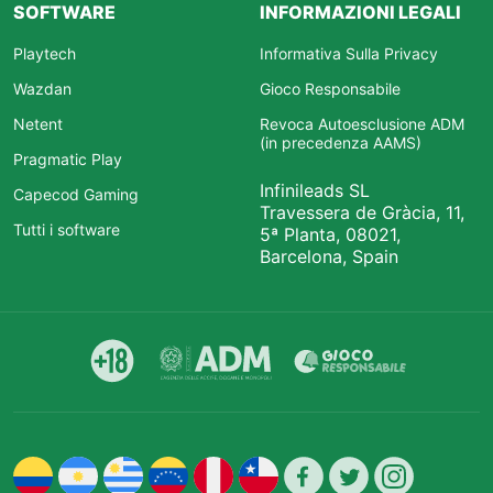
SOFTWARE
INFORMAZIONI LEGALI
Playtech
Informativa Sulla Privacy
Wazdan
Gioco Responsabile
Netent
Revoca Autoesclusione ADM
(in precedenza AAMS)
Pragmatic Play
Infinileads SL
Capecod Gaming
Travessera de Gràcia, 11,
Tutti i software
5ª Planta, 08021,
Barcelona, Spain