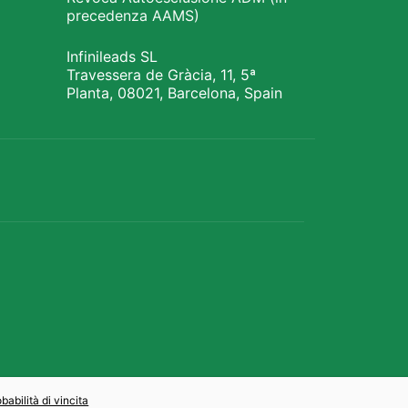
precedenza AAMS)
Infinileads SL
Travessera de Gràcia, 11, 5ª
Planta, 08021, Barcelona, Spain
babilità di vincita