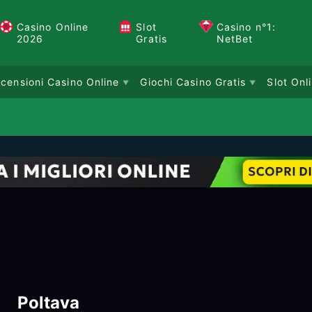
Casino Online
Slot
Casino n°1:
2026
Gratis
NetBet
censioni Casino Online
Giochi Casino Gratis
Slot Onl
▼
▼
Poltava