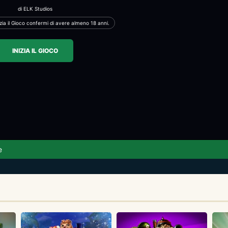
di
ELK Studios
zia il Gioco confermi di avere almeno 18 anni.
INIZIA IL GIOCO
e