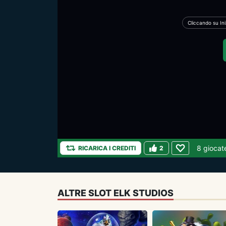
Cliccando su Ini
8
giocat
RICARICA I CREDITI
2
ALTRE SLOT ELK STUDIOS