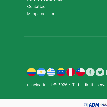
Contattaci
Mappa del sito
nuovicasino.it © 2026 • Tutti i diritti riserva