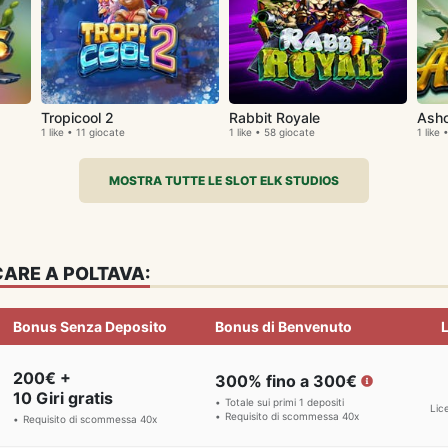
Tropicool 2
Rabbit Royale
Ash
1 like • 11 giocate
1 like • 58 giocate
1 like 
MOSTRA TUTTE LE SLOT ELK STUDIOS
OCARE A
POLTAVA
:
Bonus Senza Deposito
Bonus di Benvenuto
200€ +
300% fino a 300€
10 Giri gratis
Totale sui primi 1 depositi
Lic
Requisito di scommessa 40x
Requisito di scommessa 40x