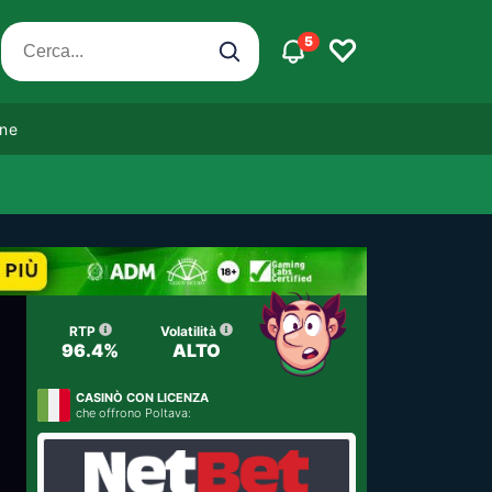
5
ine
RTP
Volatilità
96.4%
ALTO
CASINÒ CON LICENZA
che offrono Poltava: