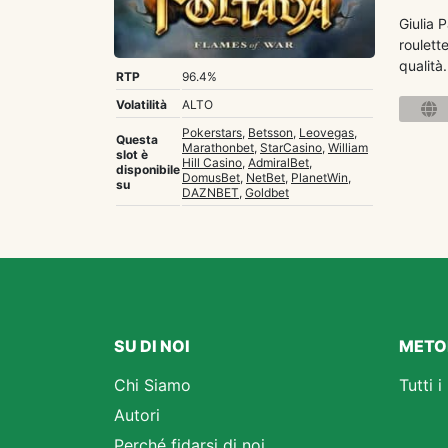
Giulia 
roulett
qualità.
RTP
96.4%
Volatilità
ALTO
Pokerstars
,
Betsson
,
Leovegas
,
Questa
Marathonbet
,
StarCasino
,
William
slot è
Hill Casino
,
AdmiralBet
,
disponibile
DomusBet
,
NetBet
,
PlanetWin
,
su
DAZNBET
,
Goldbet
SU DI NOI
METO
Chi Siamo
Tutti 
Autori
Perché fidarsi di noi