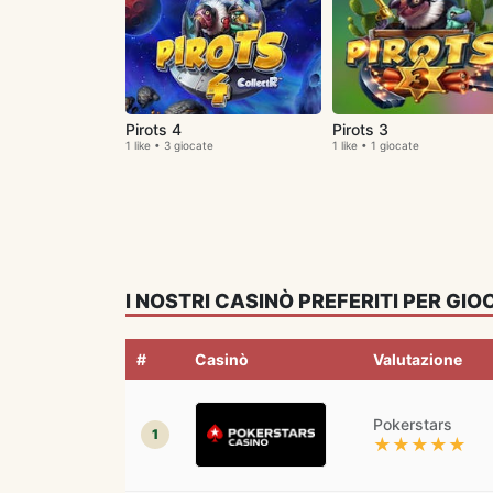
Pirots 4
Pirots 3
1 like • 3 giocate
1 like • 1 giocate
I NOSTRI CASINÒ PREFERITI PER GI
#
Casinò
Valutazione
1
★★★★★