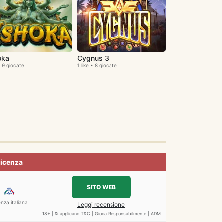
oka
Cygnus 3
• 9 giocate
1 like • 8 giocate
Licenza
SITO WEB
enza italiana
Leggi recensione
18+ | Si applicano T&C | Gioca Responsabilmente | ADM