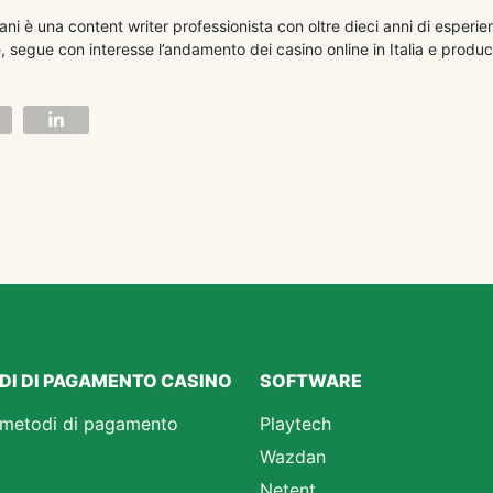
Pani è una content writer professionista con oltre dieci anni di esperi
e, segue con interesse l’andamento dei casino online in Italia e produce
DI DI PAGAMENTO CASINO
SOFTWARE
i metodi di pagamento
Playtech
Wazdan
Netent