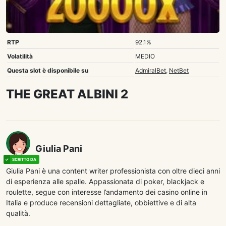
RTP
92.1%
Volatilità
MEDIO
Questa slot è disponibile su
AdmiralBet
,
NetBet
THE GREAT ALBINI 2
Giulia Pani
Giulia Pani è una content writer professionista con oltre dieci anni
di esperienza alle spalle. Appassionata di poker, blackjack e
roulette, segue con interesse l’andamento dei casino online in
Italia e produce recensioni dettagliate, obbiettive e di alta
qualità.