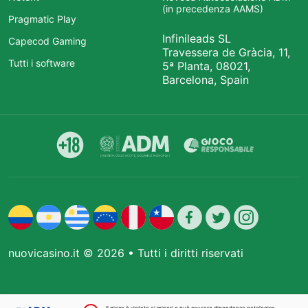
(in precedenza AAMS)
Pragmatic Play
Infinileads SL
Capecod Gaming
Travessera de Gràcia, 11,
Tutti i software
5ª Planta, 08021,
Barcelona, Spain
nuovicasino.it © 2026 • Tutti i diritti riservati