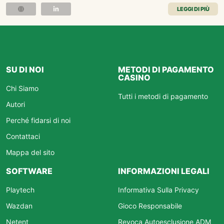
LEGGI DI PIÙ
SU DI NOI
METODI DI PAGAMENTO
CASINO
Chi Siamo
Tutti i metodi di pagamento
Autori
Perché fidarsi di noi
Contattaci
Mappa del sito
SOFTWARE
INFORMAZIONI LEGALI
Playtech
Informativa Sulla Privacy
Wazdan
Gioco Responsabile
Netent
Revoca Autoesclusione ADM