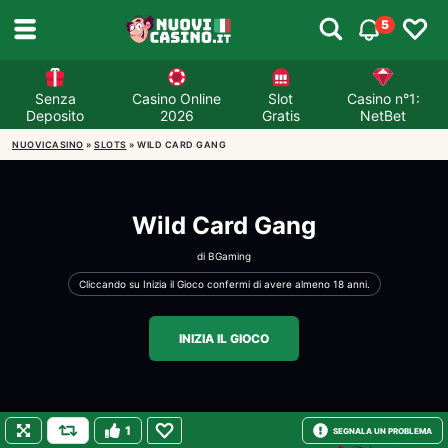
5
Senza
Casino Online
Slot
Casino n°1:
Deposito
2026
Gratis
NetBet
NUOVICASINO
»
SLOTS
»
WILD CARD GANG
Wild Card Gang
di
BGaming
Cliccando su Inizia il Gioco confermi di avere almeno 18 anni.
INIZIA IL GIOCO
1
SEGNALA UN PROBLEMA