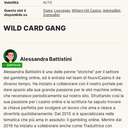
Volatilità
ALTO
Questa slot è
Stake
,
Leovegas
,
William Hill Casino
,
AdmiralBet
,
disponibile su
DomusBet
WILD CARD GANG
Alessandra Battistini
Alessandra Battistini è una delle penne “storiche” per il settore
del gambling online, ed è entrata nel team di NuoviCasino.it da
diverso tempo. Ha iniziato a collaborare con il nostro portale per
dare spazio alla sua grande passione per le slot machine online,
che recensisce periodicamente sul nostro sito. Sfruttando così la
sua passione per i casino online e la scrittura ha saputo trovare
la chiave perfetta per svolgere un lavoro che ama e riesce a
divertirla quotidianamente. Dal 2015 si è specializzata nella
tematica che più ama in assoluto: il gambling online. Mentre dal
2016 ha iniziato a collaborare anche come Traduttrice con