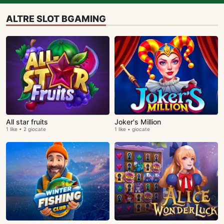
ALTRE SLOT BGAMING
All star fruits
Joker's Million
1 like • 2 giocate
1 like • giocate