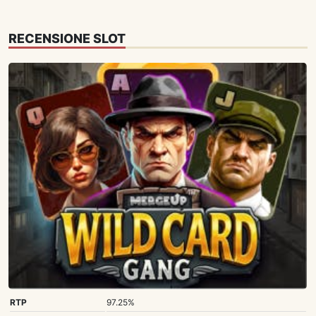
RECENSIONE SLOT
RTP
97.25%