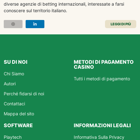
diverse agenzie di betting internazionali, interessate a farsi
conoscere sul territorio italiano.
LEGGI DI PIÙ
SU DI NOI
METODI DI PAGAMENTO
CASINO
Chi Siamo
Tutti i metodi di pagamento
Autori
Perché fidarsi di noi
Contattaci
Mappa del sito
SOFTWARE
INFORMAZIONI LEGALI
Playtech
Informativa Sulla Privacy