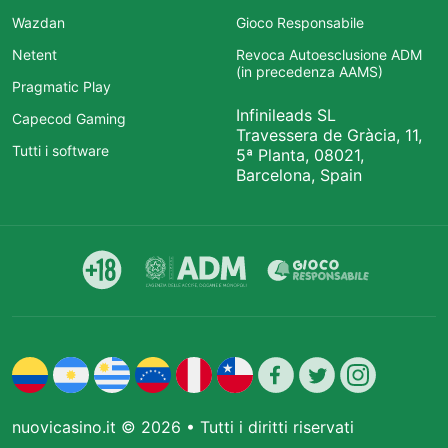
Wazdan
Gioco Responsabile
Netent
Revoca Autoesclusione ADM
(in precedenza AAMS)
Pragmatic Play
Infinileads SL
Capecod Gaming
Travessera de Gràcia, 11,
Tutti i software
5ª Planta, 08021,
Barcelona, Spain
nuovicasino.it © 2026 • Tutti i diritti riservati