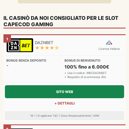
IL CASINÒ DA NOI CONSIGLIATO PER LE SLOT
CAPECOD GAMING
1
★★★★☆
Licenza italiana
-
100% fino a 6.000€
Usa il codice:
WBCDAZNBET
Requisito di scommessa 40x
SITO WEB
+ DETTAGLI
18+ | Si applicano T&C | Gioca Responsabilmente | ADM