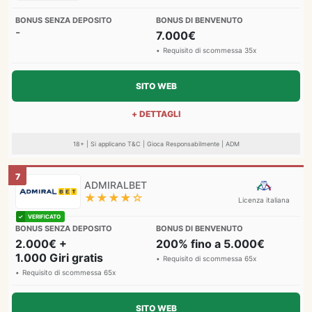
-
7.000€
Requisito di scommessa 35x
SITO WEB
+ DETTAGLI
18+ | Si applicano T&C | Gioca Responsabilmente | ADM
7
★★★★☆
Licenza italiana
2.000€ +
200% fino a 5.000€
1.000 Giri gratis
Requisito di scommessa 65x
Requisito di scommessa 65x
SITO WEB