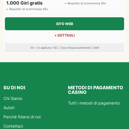
1.000 Giri gratis
Requisito di scommessa 65x
Requisito di scommessa 65x
SITO WEB
+ DETTAGLI
18+ | Si applicano T&C | Gioca Responsabilmente | ADM
SU DI NOI
METODI DI PAGAMENTO
CASINO
Chi Siamo
Tutti i metodi di pagamento
Autori
Perché fidarsi di noi
Contattaci