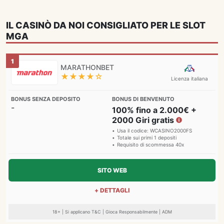
IL CASINÒ DA NOI CONSIGLIATO PER LE SLOT
MGA
1
★★★★☆
Licenza italiana
-
100% fino a 2.000€ +
2000 Giri gratis
Usa il codice:
WCASINO2000FS
Totale sui primi 1 depositi
Requisito di scommessa 40x
SITO WEB
+ DETTAGLI
18+ | Si applicano T&C | Gioca Responsabilmente | ADM