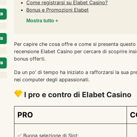
Come registrarsi su Elabet Casino?
Bonus e Promozioni Elabet
EB
Mostra tutto +
EB
Per capire che cosa offre e come si presenta questo 
recensione Elabet Casino per cercare di scoprire insiem
bonus offerti.
EB
Da un po’ di tempo ha iniziato a rafforzarsi la sua p
nei computer degli appassionati.
I pro e contro di Elabet Casino
PRO
C
✅ Buona selezione di Slot;