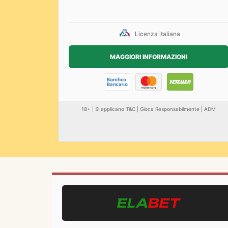
Licenza italiana
MAGGIORI INFORMAZIONI
18+ | Si applicano T&C | Gioca Responsabilmente | ADM