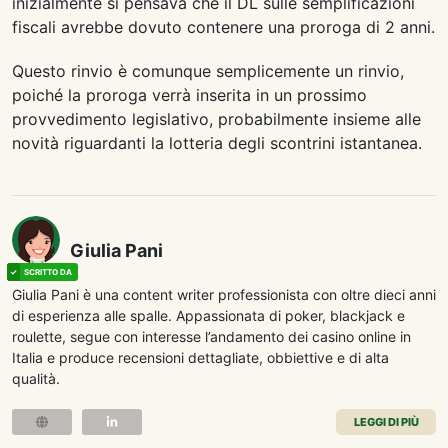
inizialmente si pensava che il DL sulle semplificazioni
fiscali avrebbe dovuto contenere una proroga di 2 anni.
Questo rinvio è comunque semplicemente un rinvio,
poiché la proroga verrà inserita in un prossimo
provvedimento legislativo, probabilmente insieme alle
novità riguardanti la lotteria degli scontrini istantanea.
Giulia Pani
Giulia Pani è una content writer professionista con oltre dieci anni
di esperienza alle spalle. Appassionata di poker, blackjack e
roulette, segue con interesse l’andamento dei casino online in
Italia e produce recensioni dettagliate, obbiettive e di alta
qualità.
LEGGI DI PIÙ