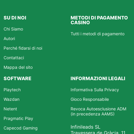
SU DI NOI
METODI DI PAGAMENTO
CASINO
Chi Siamo
Tutti i metodi di pagamento
Autori
Perché fidarsi di noi
Contattaci
Mappa del sito
SOFTWARE
INFORMAZIONI LEGALI
Playtech
Informativa Sulla Privacy
Wazdan
Gioco Responsabile
Netent
Revoca Autoesclusione ADM
(in precedenza AAMS)
Pragmatic Play
Infinileads SL
Capecod Gaming
Travessera de Gràcia, 11,