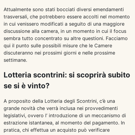
Attualmente sono stati bocciati diversi emendamenti
trasversali, che potrebbero essere accolti nel momento
in cui venissero modificati a seguito di una maggiore
discussione alla camera, in un momento in cui il focus
sembra tutto concentrato su altre questioni. Facciamo
qui il punto sulle possibili misure che le Camere
discuteranno nei prossimi giorni e nelle prossime
settimane.
Lotteria scontrini: si scoprirà subito
se si è vinto?
A proposito della Lotteria degli Scontrini, c’è una
grande novità che verrà inclusa nei provvedimenti
legislativi, ovvero l’ introduzione di un meccanismo di
estrazione istantanea, al momento del pagamento. In
pratica, chi effettua un acquisto può verificare