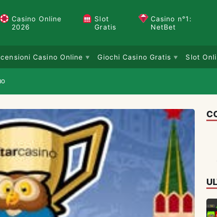
Casino Online
Slot
Casino n°1:
2026
Gratis
NetBet
censioni Casino Online
Giochi Casino Gratis
Slot Onl
▼
▼
NO
CO
UL