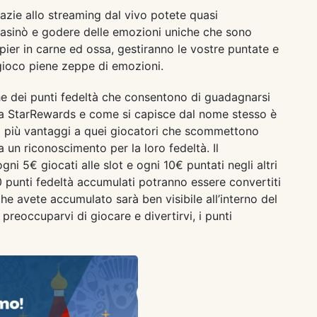
azie allo streaming dal vivo potete quasi
 casinò e godere delle emozioni uniche che sono
upier in carne ed ossa, gestiranno le vostre puntate e
i gioco piene zeppe di emozioni.
e dei punti fedeltà che consentono di guadagnarsi
ma StarRewards e come si capisce dal nome stesso è
a più vantaggi a quei giocatori che scommettono
 un riconoscimento per la loro fedeltà. Il
i 5€ giocati alle slot e ogni 10€ puntati negli altri
 punti fedeltà accumulati potranno essere convertiti
he avete accumulato sarà ben visibile all’interno del
preoccuparvi di giocare e divertirvi, i punti