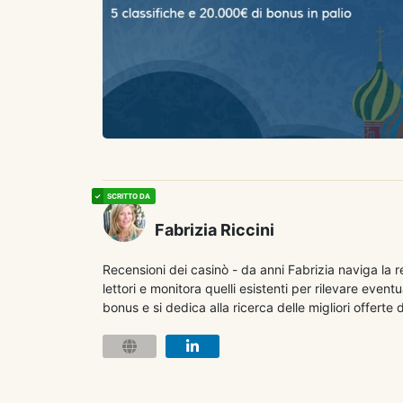
Fabrizia Riccini
Recensioni dei casinò - da anni Fabrizia naviga la re
lettori e monitora quelli esistenti per rilevare even
bonus e si dedica alla ricerca delle migliori offert