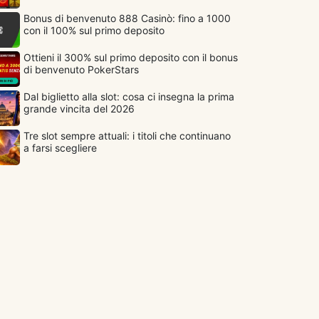
Bonus di benvenuto 888 Casinò: fino a 1000
con il 100% sul primo deposito
Ottieni il 300% sul primo deposito con il bonus
di benvenuto PokerStars
Dal biglietto alla slot: cosa ci insegna la prima
grande vincita del 2026
Tre slot sempre attuali: i titoli che continuano
a farsi scegliere