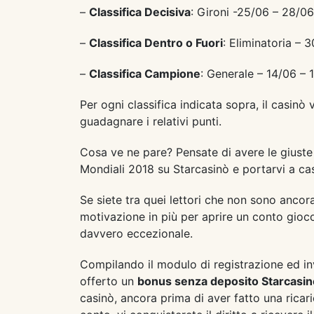
–
Classifica Decisiva
: Gironi -25/06 – 28/06
–
Classifica Dentro o Fuori
: Eliminatoria – 
–
Classifica Campione
: Generale – 14/06 – 
Per ogni classifica indicata sopra, il casinò 
guadagnare i relativi punti.
Cosa ve ne pare? Pensate di avere le giuste 
Mondiali 2018 su Starcasinò e portarvi a c
Se siete tra quei lettori che non sono ancora
motivazione in più per aprire un conto gio
davvero eccezionale.
Compilando il modulo di registrazione ed in
offerto un
bonus senza deposito Starcasin
casinò, ancora prima di aver fatto una ricar