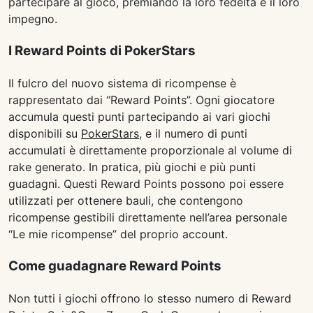
partecipare al gioco, premiando la loro fedeltà e il loro
impegno.
I Reward Points di PokerStars
Il fulcro del nuovo sistema di ricompense è
rappresentato dai “Reward Points”. Ogni giocatore
accumula questi punti partecipando ai vari giochi
disponibili su
PokerStars
, e il numero di punti
accumulati è direttamente proporzionale al volume di
rake generato. In pratica, più giochi e più punti
guadagni. Questi Reward Points possono poi essere
utilizzati per ottenere bauli, che contengono
ricompense gestibili direttamente nell’area personale
“Le mie ricompense” del proprio account.
Come guadagnare Reward Points
Non tutti i giochi offrono lo stesso numero di Reward