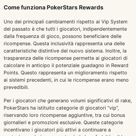
Come funziona PokerStars Rewards
Uno dei principali cambiamenti rispetto ai Vip System
del passato è che tutti i giocatori, indipendentemente
dalla frequenza di gioco, possono beneficiare delle
ricompense. Questa inclusività rappresenta una delle
caratteristiche distintive del nuovo sistema. Inoltre, la
trasparenza delle ricompense permette ai giocatori di
calcolare in anticipo il potenziale guadagno in Reward
Points. Questo rappresenta un miglioramento rispetto
ai sistemi precedenti, in cui le ricompense erano meno
prevedibili.
Per i giocatori che generano volumi significativi di rake,
PokerStars ha istituito categorie di giocatori “vip”,
riservando loro ricompense aggiuntive, tra cui bonus
giornalieri e promozioni esclusive. Queste categorie
incentivano i giocatori più attivi a continuare a