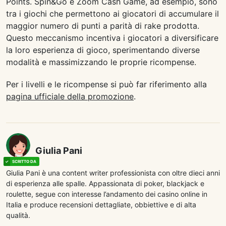
Points. Spin&Go e Zoom Cash Game, ad esempio, sono
tra i giochi che permettono ai giocatori di accumulare il
maggior numero di punti a parità di rake prodotta.
Questo meccanismo incentiva i giocatori a diversificare
la loro esperienza di gioco, sperimentando diverse
modalità e massimizzando le proprie ricompense.
Per i livelli e le ricompense si può far riferimento alla
pagina ufficiale della promozione
.
Giulia Pani
Giulia Pani è una content writer professionista con oltre dieci anni
di esperienza alle spalle. Appassionata di poker, blackjack e
roulette, segue con interesse l’andamento dei casino online in
Italia e produce recensioni dettagliate, obbiettive e di alta
qualità.