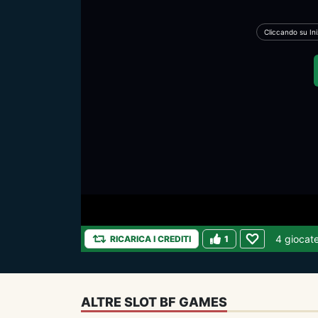
Cliccando su Ini
4
giocat
RICARICA I CREDITI
1
ALTRE SLOT BF GAMES