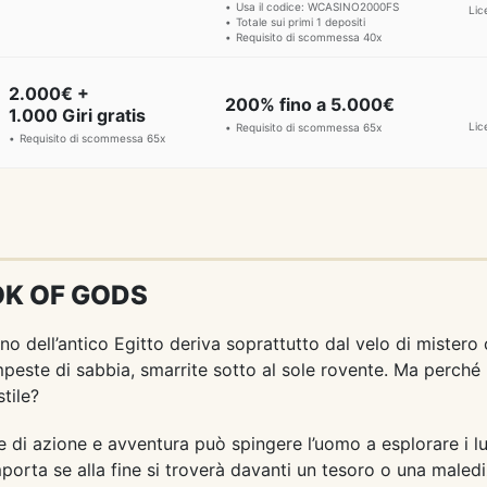
Usa il codice:
WCASINO2000FS
Lic
Totale sui primi 1 depositi
Requisito di scommessa 40x
2.000€ +
200% fino a 5.000€
1.000 Giri gratis
Lic
Requisito di scommessa 65x
Requisito di scommessa 65x
K OF GODS
cino dell’antico Egitto deriva soprattutto dal velo di mister
peste di sabbia, smarrite sotto al sole rovente. Ma perch
stile?
e di azione e avventura può spingere l’uomo a esplorare i lu
porta se alla fine si troverà davanti un tesoro o una maledi