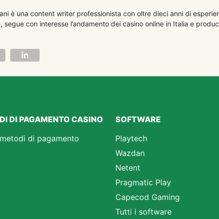
Pani è una content writer professionista con oltre dieci anni di esperi
e, segue con interesse l’andamento dei casino online in Italia e produce
DI DI PAGAMENTO CASINO
SOFTWARE
i metodi di pagamento
Playtech
Wazdan
Netent
Pragmatic Play
Capecod Gaming
Tutti i software