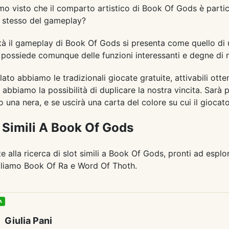
o visto che il comparto artistico di Book Of Gods è parti
o stesso del gameplay?
ltà il gameplay di Book Of Gods si presenta come quello di 
t possiede comunque delle funzioni interessanti e degne di 
lato abbiamo le tradizionali giocate gratuite, attivabili ottene
 abbiamo la possibilità di duplicare la nostra vincita. Sarà 
o una nera, e se uscirà una carta del colore su cui il giocato
 Simili A Book Of Gods
te alla ricerca di slot simili a Book Of Gods, pronti ad esplo
liamo Book Of Ra e Word Of Thoth.
Giulia Pani