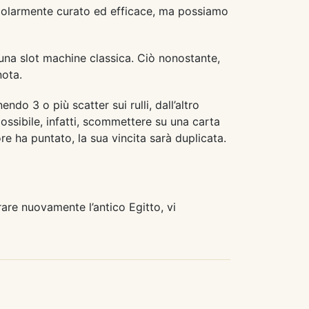
colarmente curato ed efficace, ma possiamo
una slot machine classica. Ciò nonostante,
nota.
ndo 3 o più scatter sui rulli, dall’altro
possibile, infatti, scommettere su una carta
re ha puntato, la sua vincita sarà duplicata.
rare nuovamente l’antico Egitto, vi