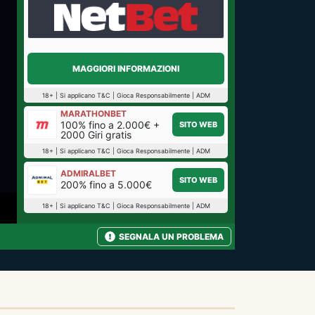
MAGGIORI INFORMAZIONI
18+ | Si applicano T&C | Gioca Responsabilmente | ADM
MARATHONBET
100% fino a 2.000€ +
SITO WEB
2000 Giri gratis
18+ | Si applicano T&C | Gioca Responsabilmente | ADM
ADMIRALBET
SITO WEB
200% fino a 5.000€
18+ | Si applicano T&C | Gioca Responsabilmente | ADM
SEGNALA UN PROBLEMA