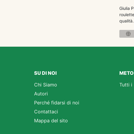
Giulia 
roulett
qualità.
SU DI NOI
METO
Chi Siamo
Tutti 
Autori
Perché fidarsi di noi
Contattaci
Mappa del sito