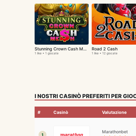
Stunning Crown Cash Mesh Ultra
Road 2 Cash
1 like • 1 giocate
1 like • 12 giocate
I NOSTRI CASINÒ PREFERITI PER GI
#
Casinò
Valutazione
1