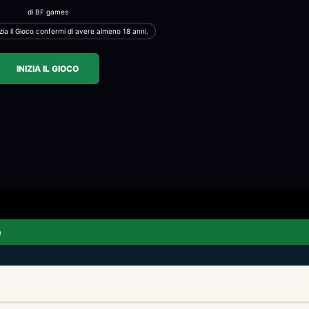
di
BF games
zia il Gioco confermi di avere almeno 18 anni.
INIZIA IL GIOCO
e