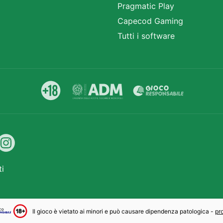
Pragmatic Play
Capecod Gaming
Tutti i software
ti
Il gioco è vietato ai minori e può causare dipendenza patologica -
pro