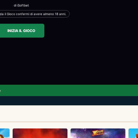
di
iSoftbet
zia il Gioco confermi di avere almeno 18 anni.
INIZIA IL GIOCO
e