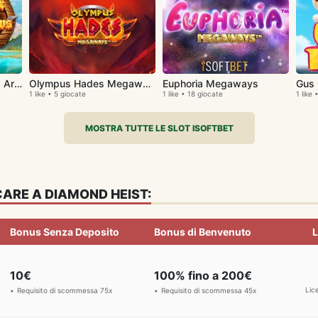
William Tell & The Wild Arrows
Olympus Hades Megaways
Euphoria Megaways
Gus 
1 like • 5 giocate
1 like • 18 giocate
1 like 
MOSTRA TUTTE LE SLOT ISOFTBET
OCARE A
DIAMOND HEIST
:
Bonus Senza Deposito
Bonus di Benvenuto
L
10€
100% fino a 200€
Lice
Requisito di scommessa 75x
Requisito di scommessa 45x