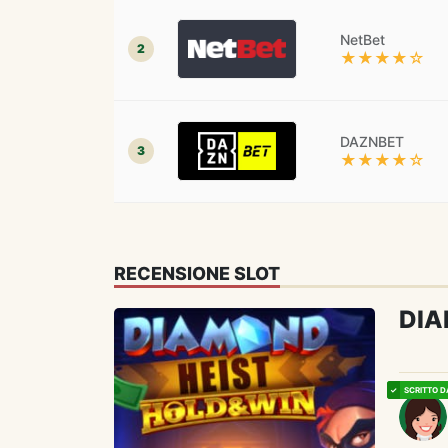
2
★★★★☆
3
★★★★☆
RECENSIONE SLOT
DIA