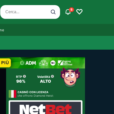
5
ine
RTP
Volatilità
96%
ALTO
CASINÒ CON LICENZA
che offrono Diamond Heist: