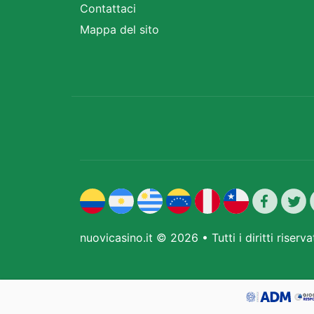
Contattaci
Mappa del sito
nuovicasino.it © 2026 • Tutti i diritti riserva