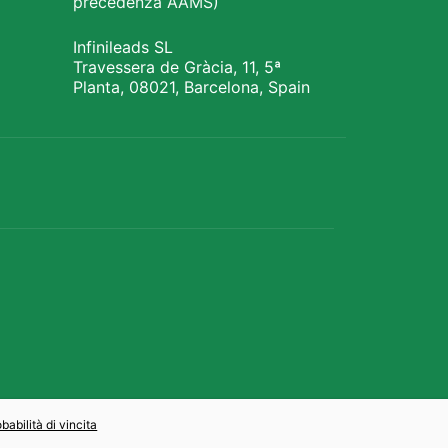
precedenza AAMS)
Infinileads SL
Travessera de Gràcia, 11, 5ª
Planta, 08021, Barcelona, Spain
babilità di vincita