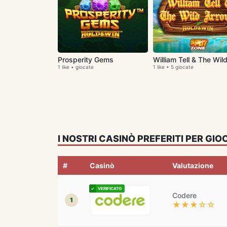
Prosperity Gems
1 like • giocate
1 like • 5 giocate
I NOSTRI CASINÒ PREFERITI PER GI
#
Casinò
Valutazione
1
★★★☆☆