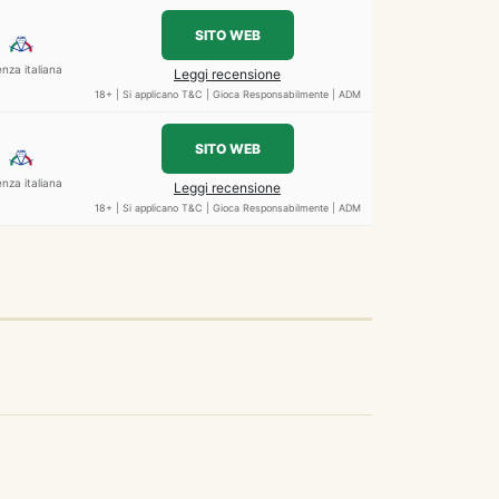
SITO WEB
nza italiana
Leggi recensione
18+ | Si applicano T&C | Gioca Responsabilmente | ADM
SITO WEB
nza italiana
Leggi recensione
18+ | Si applicano T&C | Gioca Responsabilmente | ADM