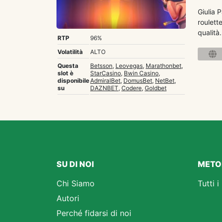
Giulia 
roulett
qualità.
RTP
96%
Volatilità
ALTO
Questa
Betsson
,
Leovegas
,
Marathonbet
,
slot è
StarCasino
,
Bwin Casino
,
disponibile
AdmiralBet
,
DomusBet
,
NetBet
,
su
DAZNBET
,
Codere
,
Goldbet
SU DI NOI
METO
Chi Siamo
Tutti 
Autori
Perché fidarsi di noi