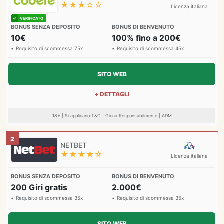
★★★☆☆
Licenza italiana
10€
100% fino a 200€
Requisito di scommessa 75x
Requisito di scommessa 45x
SITO WEB
+ DETTAGLI
18+ | Si applicano T&C | Gioca Responsabilmente | ADM
2
★★★★☆
Licenza italiana
200 Giri gratis
2.000€
Requisito di scommessa 35x
Requisito di scommessa 35x
SITO WEB