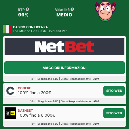
RTP
Volatilità
96%
MEDIO
CASINÒ CON LICENZA
che offrono Colt Cash: Hold and Win:
MAGGIORI INFORMAZIONI
18+ | Si applicano T&C | Gioca Responsabilmente | ADM
CODERE
SITO WEB
100% fino a 200€
18+ | Si applicano T&C | Gioca Responsabilmente | ADM
DAZNBET
SITO WEB
100% fino a 6.000€
18+ | Si applicano T&C | Gioca Responsabilmente | ADM