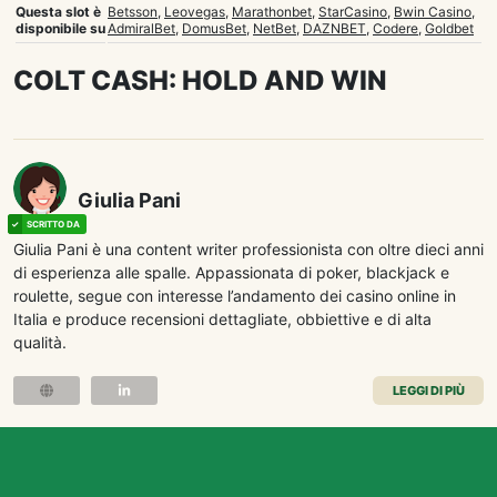
Questa slot è
Betsson
,
Leovegas
,
Marathonbet
,
StarCasino
,
Bwin Casino
,
disponibile su
AdmiralBet
,
DomusBet
,
NetBet
,
DAZNBET
,
Codere
,
Goldbet
COLT CASH: HOLD AND WIN
Giulia Pani
Giulia Pani è una content writer professionista con oltre dieci anni
di esperienza alle spalle. Appassionata di poker, blackjack e
roulette, segue con interesse l’andamento dei casino online in
Italia e produce recensioni dettagliate, obbiettive e di alta
qualità.
LEGGI DI PIÙ