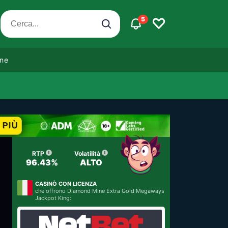
5
ine
RTP
Volatilità
96.43%
ALTO
CASINÒ CON LICENZA
che offrono Diamond Mine Extra Gold Megaways
Jackpot King: