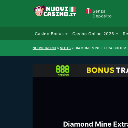
Senza
Deposito
Casino Bonus
Casino Online 2026
Re
▼
▼
NUOVICASINO
»
SLOTS
»
DIAMOND MINE EXTRA GOLD M
Diamond Mine Extr