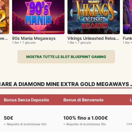
Diamond Mine 2 Megaways
90s Mania Megaways
Vikings Unleashed Reloaded
Fun
1 like • 7 giocate
1 like • 7 giocate
1 like 
MOSTRA TUTTE LE SLOT BLUEPRINT GAMING
OCARE A
DIAMOND MINE EXTRA GOLD MEGAWAYS 
Bonus Senza Deposito
Bonus di Benvenuto
50€
100% fino a 1.000€
Lic
Requisito di scommessa 50x
Requisito di scommessa 35x