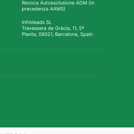
Revoca Autoesclusione ADM (in
precedenza AAMS)
Infinileads SL
Travessera de Gràcia, 11, 5ª
Planta, 08021, Barcelona, Spain