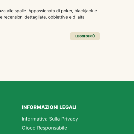
enza alle spalle. Appassionata di poker, blackjack e
 recensioni dettagliate, obbiettive e di alta
LEGGI DI PIÙ
INFORMAZIONI LEGALI
Informativa Sulla Privacy
Gioco Responsabile