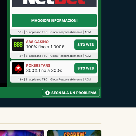
MAGGIORI INFORMAZIONI
18+ | Si applicano T&C | Gioca Responsabilmente | ADM
888 CASINO
SITO WEB
100% fino a 1.000€
18+ | Si applicano T&C | Gioca Responsabilmente | ADM
POKERSTARS
SITO WEB
300% fino a 300€
18+ | Si applicano T&C | Gioca Responsabilmente | ADM
SEGNALA UN PROBLEMA