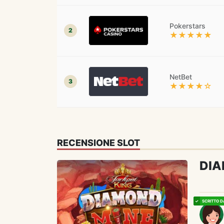
2
★★★★★
3
★★★★☆
RECENSIONE SLOT
DIA