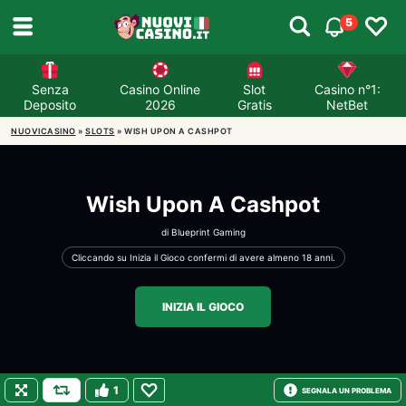
5
Senza
Casino Online
Slot
Casino n°1:
Deposito
2026
Gratis
NetBet
NUOVICASINO
»
SLOTS
»
WISH UPON A CASHPOT
Wish Upon A Cashpot
di
Blueprint Gaming
Cliccando su Inizia il Gioco confermi di avere almeno 18 anni.
INIZIA IL GIOCO
1
SEGNALA UN PROBLEMA