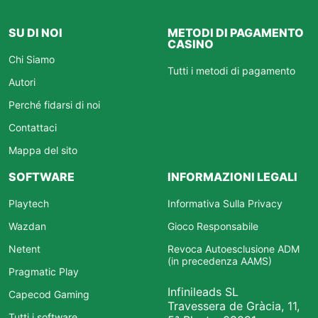
SU DI NOI
METODI DI PAGAMENTO
CASINO
Chi Siamo
Tutti i metodi di pagamento
Autori
Perché fidarsi di noi
Contattaci
Mappa del sito
SOFTWARE
INFORMAZIONI LEGALI
Playtech
Informativa Sulla Privacy
Wazdan
Gioco Responsabile
Netent
Revoca Autoesclusione ADM
(in precedenza AAMS)
Pragmatic Play
Infinileads SL
Capecod Gaming
Travessera de Gràcia, 11,
Tutti i software