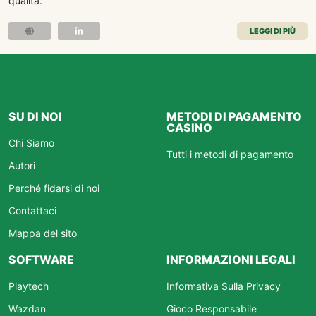
qualità.
LEGGI DI PIÙ
SU DI NOI
METODI DI PAGAMENTO
CASINO
Chi Siamo
Tutti i metodi di pagamento
Autori
Perché fidarsi di noi
Contattaci
Mappa del sito
SOFTWARE
INFORMAZIONI LEGALI
Playtech
Informativa Sulla Privacy
Wazdan
Gioco Responsabile