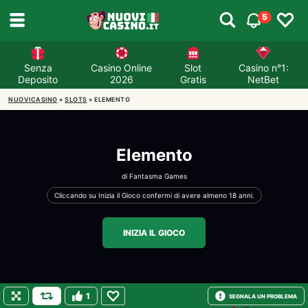
5
Senza
Casino Online
Slot
Casino n°1:
Deposito
2026
Gratis
NetBet
NUOVICASINO
»
SLOTS
»
ELEMENTO
Elemento
di
Fantasma Games
Cliccando su Inizia il Gioco confermi di avere almeno 18 anni.
INIZIA IL GIOCO
1
SEGNALA UN PROBLEMA