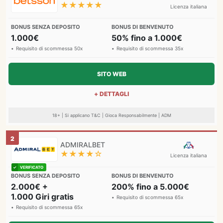
★★★★★
Licenza italiana
1.000€
50% fino a 1.000€
Requisito di scommessa 50x
Requisito di scommessa 35x
SITO WEB
+ DETTAGLI
18+ | Si applicano T&C | Gioca Responsabilmente | ADM
2
★★★★☆
Licenza italiana
2.000€ +
200% fino a 5.000€
1.000 Giri gratis
Requisito di scommessa 65x
Requisito di scommessa 65x