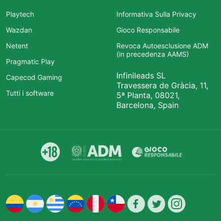
Playtech
Informativa Sulla Privacy
Wazdan
Gioco Responsabile
Netent
Revoca Autoesclusione ADM
(in precedenza AAMS)
Pragmatic Play
Infinileads SL
Capecod Gaming
Travessera de Gràcia, 11,
Tutti i software
5ª Planta, 08021,
Barcelona, Spain