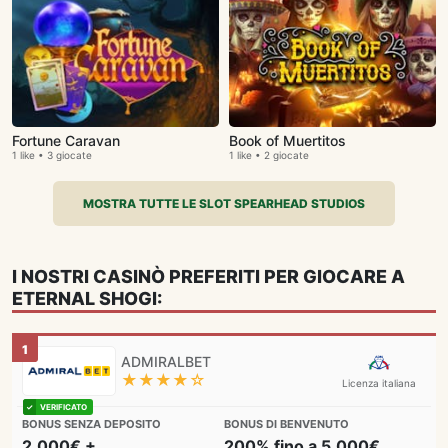
Fortune Caravan
Book of Muertitos
1 like • 3 giocate
1 like • 2 giocate
MOSTRA TUTTE LE SLOT SPEARHEAD STUDIOS
I NOSTRI CASINÒ PREFERITI PER GIOCARE A
ETERNAL SHOGI
:
1
★★★★☆
Licenza italiana
2.000€ +
200% fino a 5.000€