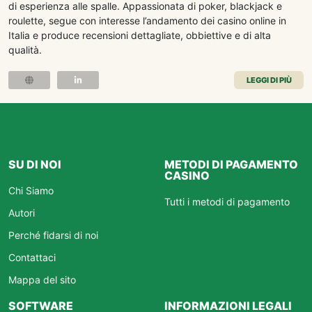
di esperienza alle spalle. Appassionata di poker, blackjack e
roulette, segue con interesse l’andamento dei casino online in
Italia e produce recensioni dettagliate, obbiettive e di alta
qualità.
LEGGI DI PIÙ
SU DI NOI
METODI DI PAGAMENTO
CASINO
Chi Siamo
Tutti i metodi di pagamento
Autori
Perché fidarsi di noi
Contattaci
Mappa del sito
SOFTWARE
INFORMAZIONI LEGALI