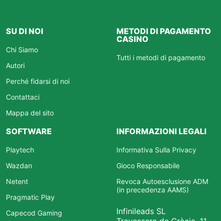
SU DI NOI
METODI DI PAGAMENTO
CASINO
Chi Siamo
Tutti i metodi di pagamento
Autori
Perché fidarsi di noi
Contattaci
Mappa del sito
SOFTWARE
INFORMAZIONI LEGALI
Playtech
Informativa Sulla Privacy
Wazdan
Gioco Responsabile
Netent
Revoca Autoesclusione ADM
(in precedenza AAMS)
Pragmatic Play
Infinileads SL
Capecod Gaming
Travessera de Gràcia, 11,