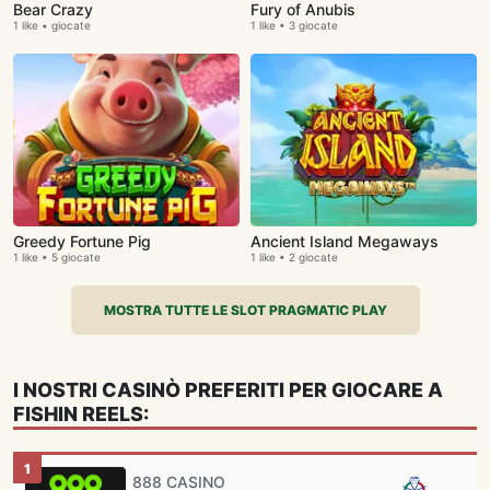
Bear Crazy
Fury of Anubis
1 like • giocate
1 like • 3 giocate
Greedy Fortune Pig
Ancient Island Megaways
1 like • 5 giocate
1 like • 2 giocate
MOSTRA TUTTE LE SLOT PRAGMATIC PLAY
I NOSTRI CASINÒ PREFERITI PER GIOCARE A
FISHIN REELS
:
1