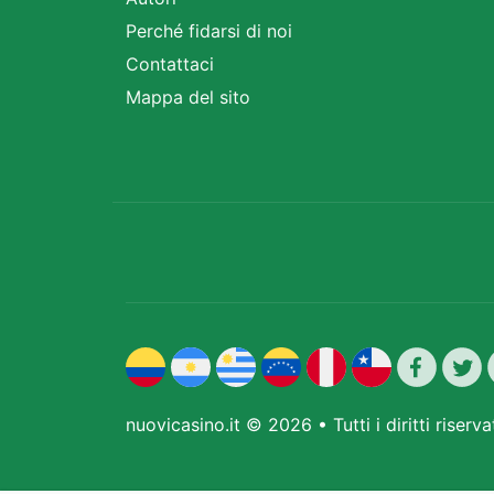
Perché fidarsi di noi
Contattaci
Mappa del sito
nuovicasino.it © 2026 • Tutti i diritti riserva