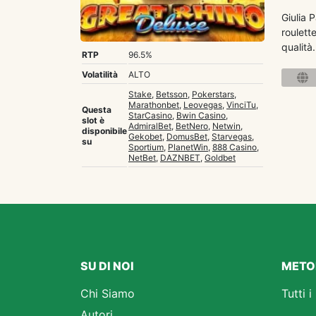
Giulia 
roulett
qualità.
RTP
96.5%
Volatilità
ALTO
Stake
,
Betsson
,
Pokerstars
,
Marathonbet
,
Leovegas
,
VinciTu
,
Questa
StarCasino
,
Bwin Casino
,
slot è
AdmiralBet
,
BetNero
,
Netwin
,
disponibile
Gekobet
,
DomusBet
,
Starvegas
,
su
Sportium
,
PlanetWin
,
888 Casino
,
NetBet
,
DAZNBET
,
Goldbet
SU DI NOI
METO
Chi Siamo
Tutti 
Autori