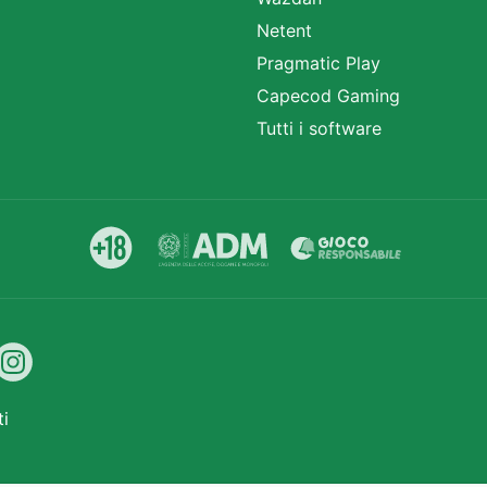
Netent
Pragmatic Play
Capecod Gaming
Tutti i software
ti