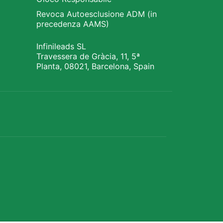
Revoca Autoesclusione ADM (in
precedenza AAMS)
Infinileads SL
Travessera de Gràcia, 11, 5ª
Planta, 08021, Barcelona, Spain