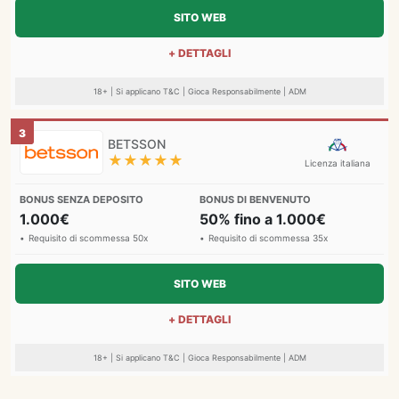
SITO WEB
+ DETTAGLI
18+ | Si applicano T&C | Gioca Responsabilmente | ADM
3
★★★★★
Licenza italiana
1.000€
50% fino a 1.000€
Requisito di scommessa 50x
Requisito di scommessa 35x
SITO WEB
+ DETTAGLI
18+ | Si applicano T&C | Gioca Responsabilmente | ADM