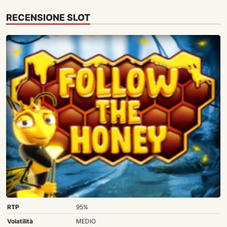
RECENSIONE SLOT
RTP
95%
Volatilità
MEDIO