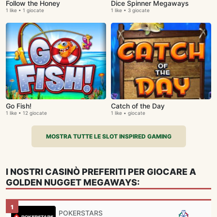
Follow the Honey
Dice Spinner Megaways
1 like • 1 giocate
1 like • 3 giocate
Go Fish!
Catch of the Day
1 like • 12 giocate
1 like • giocate
MOSTRA TUTTE LE SLOT INSPIRED GAMING
I NOSTRI CASINÒ PREFERITI PER GIOCARE A
GOLDEN NUGGET MEGAWAYS
:
1