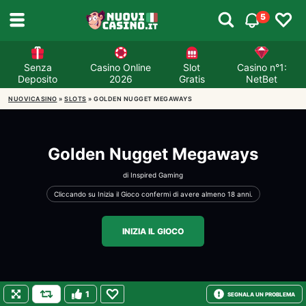
5
Senza
Casino Online
Slot
Casino n°1:
Deposito
2026
Gratis
NetBet
NUOVICASINO
»
SLOTS
»
GOLDEN NUGGET MEGAWAYS
Golden Nugget Megaways
di
Inspired Gaming
Cliccando su Inizia il Gioco confermi di avere almeno 18 anni.
INIZIA IL GIOCO
1
SEGNALA UN PROBLEMA