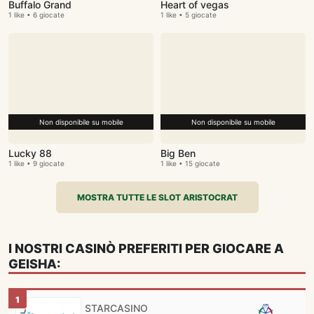
Buffalo Grand
Heart of vegas
1 like • 6 giocate
1 like • 5 giocate
Lucky 88
Big Ben
1 like • 9 giocate
1 like • 15 giocate
MOSTRA TUTTE LE SLOT ARISTOCRAT
I NOSTRI CASINÒ PREFERITI PER GIOCARE A
GEISHA
:
1