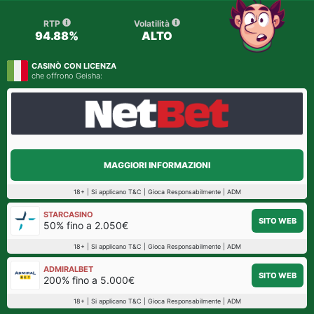
RTP
Volatilità
94.88%
ALTO
CASINÒ CON LICENZA
che offrono Geisha:
MAGGIORI INFORMAZIONI
18+ | Si applicano T&C | Gioca Responsabilmente | ADM
STARCASINO
SITO WEB
50% fino a 2.050€
18+ | Si applicano T&C | Gioca Responsabilmente | ADM
ADMIRALBET
SITO WEB
200% fino a 5.000€
18+ | Si applicano T&C | Gioca Responsabilmente | ADM