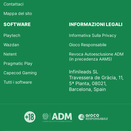
Contattaci
Mappa del sito
SOFTWARE
INFORMAZIONI LEGALI
Playtech
Informativa Sulla Privacy
Wazdan
Gioco Responsabile
Netent
Revoca Autoesclusione ADM
(in precedenza AAMS)
Pragmatic Play
Infinileads SL
Capecod Gaming
Travessera de Gràcia, 11,
Tutti i software
5ª Planta, 08021,
Barcelona, Spain