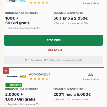
★★★★☆
Licenza italiana
100€ +
50% fino a 2.050€
50 Giri gratis
Requisito di scommessa 38x
Requisito di scommessa 50x
SITO WEB
+ DETTAGLI
18+ | Si applicano T&C | Gioca Responsabilmente | ADM
2
★★★★☆
Licenza italiana
2.000€ +
200% fino a 5.000€
1.000 Giri gratis
Requisito di scommessa 65x
Requisito di scommessa 65x