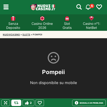
5
Senza
Casino Online
Slot
Casino n°1:
Deposito
2026
Gratis
NetBet
NUOVICASINO
»
SLOTS
»
POMPEII
Pompeii
di
Aristocrat
Cliccando su Inizia il Gioco confermi di avere almeno 18 anni.
Pompeii
INIZIA IL GIOCO
2
SEGNALA UN PROBLEMA