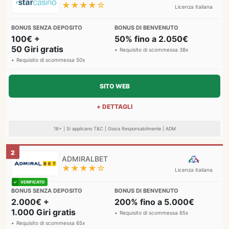
★★★★☆
Licenza italiana
100€ +
50% fino a 2.050€
50 Giri gratis
Requisito di scommessa 38x
Requisito di scommessa 50x
SITO WEB
+ DETTAGLI
18+ | Si applicano T&C | Gioca Responsabilmente | ADM
2
★★★★☆
Licenza italiana
2.000€ +
200% fino a 5.000€
1.000 Giri gratis
Requisito di scommessa 65x
Requisito di scommessa 65x