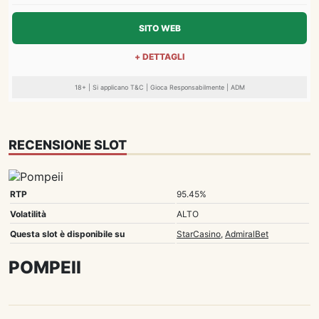
SITO WEB
+ DETTAGLI
18+ | Si applicano T&C | Gioca Responsabilmente | ADM
RECENSIONE SLOT
RTP
95.45%
Volatilità
ALTO
Questa slot è disponibile su
StarCasino
,
AdmiralBet
POMPEII