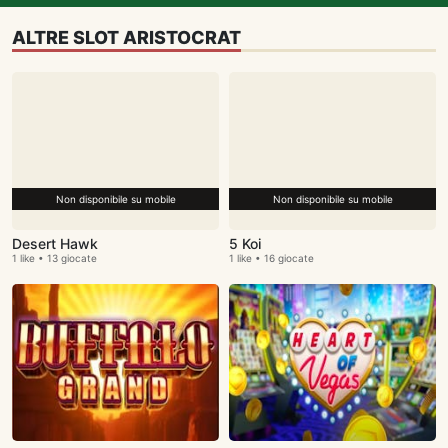
ALTRE SLOT ARISTOCRAT
Desert Hawk
5 Koi
1 like • 13 giocate
1 like • 16 giocate