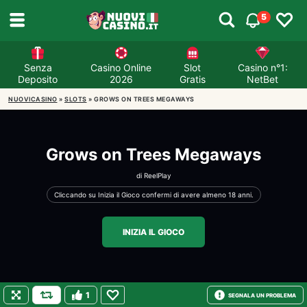
5
Senza
Casino Online
Slot
Casino n°1:
Deposito
2026
Gratis
NetBet
NUOVICASINO
»
SLOTS
»
GROWS ON TREES MEGAWAYS
Grows on Trees Megaways
di
ReelPlay
Cliccando su Inizia il Gioco confermi di avere almeno 18 anni.
INIZIA IL GIOCO
1
SEGNALA UN PROBLEMA