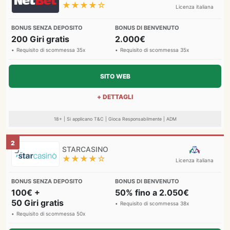
★★★★☆
Licenza italiana
200 Giri gratis
2.000€
Requisito di scommessa 35x
Requisito di scommessa 35x
SITO WEB
+ DETTAGLI
18+ | Si applicano T&C | Gioca Responsabilmente | ADM
2
★★★★☆
Licenza italiana
100€ +
50% fino a 2.050€
50 Giri gratis
Requisito di scommessa 38x
Requisito di scommessa 50x