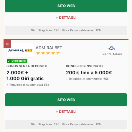
SITO WEB
+ DETTAGLI
18+ | Si applicano T&C | Gioca Responsabilmente | ADM
3
★★★★☆
Licenza italiana
2.000€ +
200% fino a 5.000€
1.000 Giri gratis
Requisito di scommessa 65x
Requisito di scommessa 65x
SITO WEB
+ DETTAGLI
18+ | Si applicano T&C | Gioca Responsabilmente | ADM