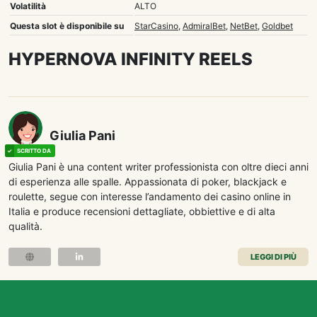
Volatilità
ALTO
Questa slot è disponibile su
StarCasino
,
AdmiralBet
,
NetBet
,
Goldbet
HYPERNOVA INFINITY REELS
Giulia Pani
Giulia Pani è una content writer professionista con oltre dieci anni
di esperienza alle spalle. Appassionata di poker, blackjack e
roulette, segue con interesse l’andamento dei casino online in
Italia e produce recensioni dettagliate, obbiettive e di alta
qualità.
LEGGI DI PIÙ