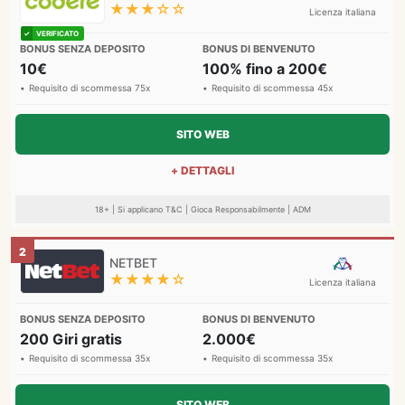
★★★☆☆
Licenza italiana
10€
100% fino a 200€
Requisito di scommessa 75x
Requisito di scommessa 45x
SITO WEB
+ DETTAGLI
18+ | Si applicano T&C | Gioca Responsabilmente | ADM
2
★★★★☆
Licenza italiana
200 Giri gratis
2.000€
Requisito di scommessa 35x
Requisito di scommessa 35x
SITO WEB