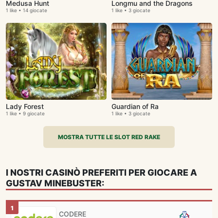
Medusa Hunt
Longmu and the Dragons
1 like • 14 giocate
1 like • 3 giocate
Lady Forest
Guardian of Ra
1 like • 9 giocate
1 like • 3 giocate
MOSTRA TUTTE LE SLOT RED RAKE
I NOSTRI CASINÒ PREFERITI PER GIOCARE A
GUSTAV MINEBUSTER
:
1