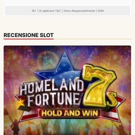
18+ | Si applicano T&C | Gioca Responsabilmente | ADM
RECENSIONE SLOT