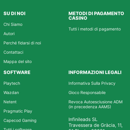
SU DI NOI
METODI DI PAGAMENTO
CASINO
Chi Siamo
Tutti i metodi di pagamento
Autori
Perché fidarsi di noi
Contattaci
Mappa del sito
SOFTWARE
INFORMAZIONI LEGALI
Playtech
Informativa Sulla Privacy
Wazdan
Gioco Responsabile
Netent
Revoca Autoesclusione ADM
(in precedenza AAMS)
Pragmatic Play
Infinileads SL
Capecod Gaming
Travessera de Gràcia, 11,
Tutti i software