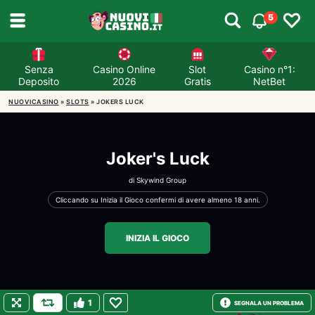
5
Senza
Casino Online
Slot
Casino n°1:
Deposito
2026
Gratis
NetBet
NUOVICASINO
»
SLOTS
»
JOKERS LUCK
Joker's Luck
di
Skywind Group
Cliccando su Inizia il Gioco confermi di avere almeno 18 anni.
INIZIA IL GIOCO
1
SEGNALA UN PROBLEMA