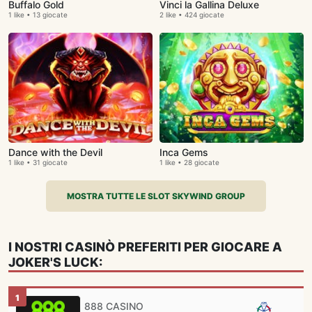
Buffalo Gold
Vinci la Gallina Deluxe
1 like • 13 giocate
2 like • 424 giocate
Dance with the Devil
Inca Gems
1 like • 31 giocate
1 like • 28 giocate
MOSTRA TUTTE LE SLOT SKYWIND GROUP
I NOSTRI CASINÒ PREFERITI PER GIOCARE A
JOKER'S LUCK
:
1