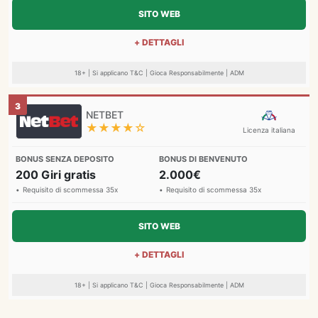
SITO WEB
+ DETTAGLI
18+ | Si applicano T&C | Gioca Responsabilmente | ADM
3
★★★★☆
Licenza italiana
200 Giri gratis
2.000€
Requisito di scommessa 35x
Requisito di scommessa 35x
SITO WEB
+ DETTAGLI
18+ | Si applicano T&C | Gioca Responsabilmente | ADM