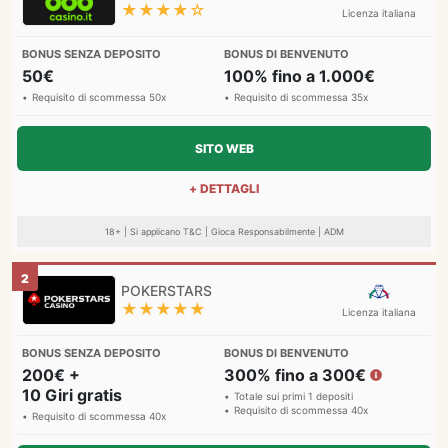
★★★★☆
Licenza italiana
50€
100% fino a 1.000€
Requisito di scommessa 50x
Requisito di scommessa 35x
SITO WEB
+ DETTAGLI
18+ | Si applicano T&C | Gioca Responsabilmente | ADM
2
★★★★★
Licenza italiana
200€ +
300% fino a 300€
10 Giri gratis
Totale sui primi 1 depositi
Requisito di scommessa 40x
Requisito di scommessa 40x