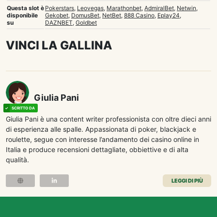
Questa slot è
Pokerstars
,
Leovegas
,
Marathonbet
,
AdmiralBet
,
Netwin
,
disponibile
Gekobet
,
DomusBet
,
NetBet
,
888 Casino
,
Eplay24
,
su
DAZNBET
,
Goldbet
VINCI LA GALLINA
Giulia Pani
Giulia Pani è una content writer professionista con oltre dieci anni
di esperienza alle spalle. Appassionata di poker, blackjack e
roulette, segue con interesse l’andamento dei casino online in
Italia e produce recensioni dettagliate, obbiettive e di alta
qualità.
LEGGI DI PIÙ