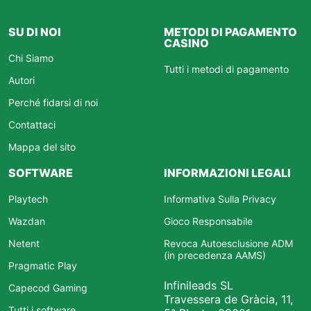
SU DI NOI
METODI DI PAGAMENTO
CASINO
Chi Siamo
Tutti i metodi di pagamento
Autori
Perché fidarsi di noi
Contattaci
Mappa del sito
SOFTWARE
INFORMAZIONI LEGALI
Playtech
Informativa Sulla Privacy
Wazdan
Gioco Responsabile
Netent
Revoca Autoesclusione ADM
(in precedenza AAMS)
Pragmatic Play
Infinileads SL
Capecod Gaming
Travessera de Gràcia, 11,
Tutti i software