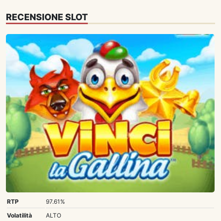
RECENSIONE SLOT
RTP
97.61%
Volatilità
ALTO