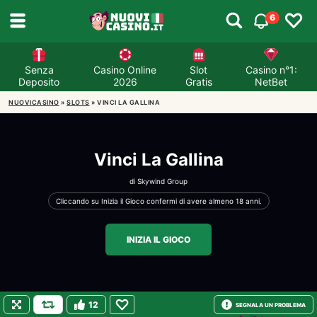
6
Senza
Casino Online
Slot
Casino n°1:
Deposito
2026
Gratis
NetBet
NUOVICASINO
»
SLOTS
»
VINCI LA GALLINA
Vinci La Gallina
di
Skywind Group
Cliccando su Inizia il Gioco confermi di avere almeno 18 anni.
INIZIA IL GIOCO
12
SEGNALA UN PROBLEMA