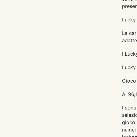
presen
Lucky 
La car
adatte
I Luck
Lucky 
Gioco 
Al 96,
I cont
selezi
gioco 
numero
jackpo