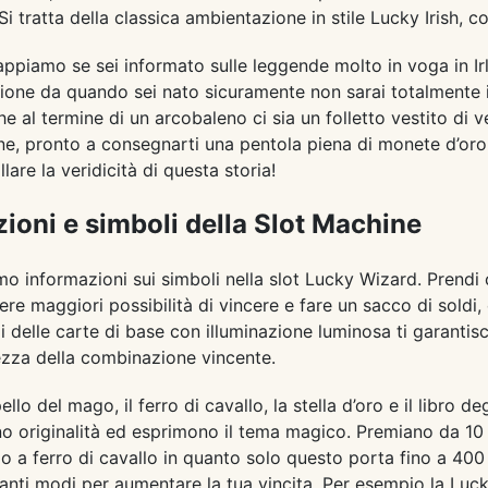
Si tratta della classica ambientazione in stile Lucky Irish, c
ppiamo se sei informato sulle leggende molto in voga in Ir
sione da quando sei nato sicuramente non sarai totalmente 
he al termine di un arcobaleno ci sia un folletto vestito di 
e, pronto a consegnarti una pentola piena di monete d’oro.
llare la veridicità di questa storia!
ioni e simboli della Slot Machine
mo informazioni sui simboli nella slot Lucky Wizard. Prendi 
ere maggiori possibilità di vincere e fare un sacco di soldi, e
i delle carte di base con illuminazione luminosa ti garanti
zza della combinazione vincente.
pello del mago, il ferro di cavallo, la stella d’oro e il libro 
o originalità ed esprimono il tema magico. Premiano da 10 a 
o a ferro di cavallo in quanto solo questo porta fino a 400 
anti modi per aumentare la tua vincita. Per esempio la Luck