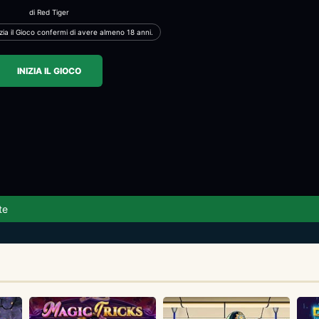
di
Red Tiger
zia il Gioco confermi di avere almeno 18 anni.
INIZIA IL GIOCO
te