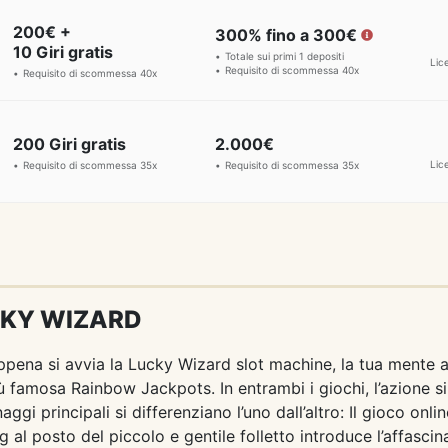
200€ +
300% fino a 300€
10 Giri gratis
Totale sui primi 1 depositi
Lic
Requisito di scommessa 40x
Requisito di scommessa 40x
200 Giri gratis
2.000€
Lic
Requisito di scommessa 35x
Requisito di scommessa 35x
KY WIZARD
pena si avvia la Lucky Wizard slot machine, la tua mente 
iù famosa Rainbow Jackpots. In entrambi i giochi, l’azione s
aggi principali si differenziano l’uno dall’altro: Il gioco on
 al posto del piccolo e gentile folletto introduce l’affasci