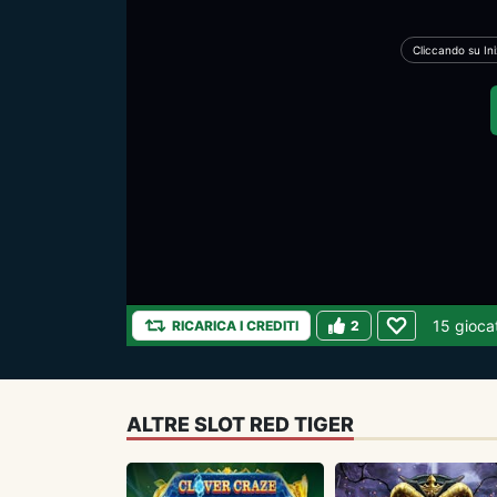
Cliccando su Ini
15
gioca
RICARICA I CREDITI
2
ALTRE SLOT RED TIGER