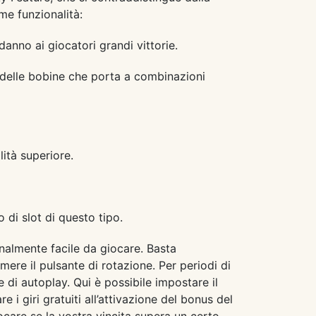
me funzionalità:
anno ai giocatori grandi vittorie.
e delle bobine che porta a combinazioni
ità superiore.
 di slot di questo tipo.
onalmente facile da giocare. Basta
mere il pulsante di rotazione. Per periodi di
e di autoplay. Qui è possibile impostare il
 i giri gratuiti all’attivazione del bonus del
care se la vostra vincita supera un certo