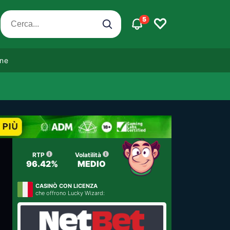
5
ine
RTP
Volatilità
96.42%
MEDIO
CASINÒ CON LICENZA
che offrono Lucky Wizard: