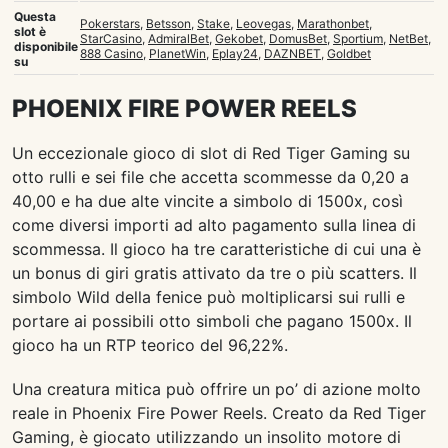
Questa
Pokerstars
,
Betsson
,
Stake
,
Leovegas
,
Marathonbet
,
slot è
StarCasino
,
AdmiralBet
,
Gekobet
,
DomusBet
,
Sportium
,
NetBet
,
disponibile
888 Casino
,
PlanetWin
,
Eplay24
,
DAZNBET
,
Goldbet
su
PHOENIX FIRE POWER REELS
Un eccezionale gioco di slot di Red Tiger Gaming su
otto rulli e sei file che accetta scommesse da 0,20 a
40,00 e ha due alte vincite a simbolo di 1500x, così
come diversi importi ad alto pagamento sulla linea di
scommessa. Il gioco ha tre caratteristiche di cui una è
un bonus di giri gratis attivato da tre o più scatters. Il
simbolo Wild della fenice può moltiplicarsi sui rulli e
portare ai possibili otto simboli che pagano 1500x. Il
gioco ha un RTP teorico del 96,22%.
Una creatura mitica può offrire un po’ di azione molto
reale in Phoenix Fire Power Reels. Creato da Red Tiger
Gaming, è giocato utilizzando un insolito motore di