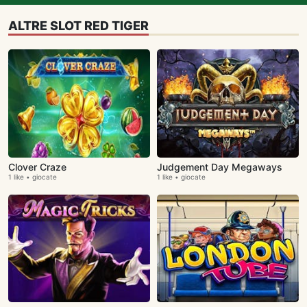
ALTRE SLOT RED TIGER
Clover Craze
Judgement Day Megaways
1 like • giocate
1 like • giocate