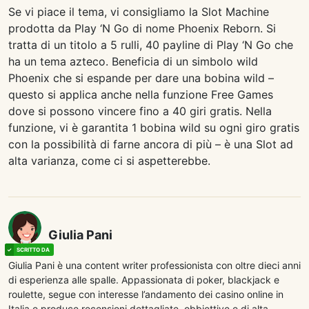
Se vi piace il tema, vi consigliamo la Slot Machine
prodotta da Play ‘N Go di nome Phoenix Reborn. Si
tratta di un titolo a 5 rulli, 40 payline di Play ‘N Go che
ha un tema azteco. Beneficia di un simbolo wild
Phoenix che si espande per dare una bobina wild –
questo si applica anche nella funzione Free Games
dove si possono vincere fino a 40 giri gratis. Nella
funzione, vi è garantita 1 bobina wild su ogni giro gratis
con la possibilità di farne ancora di più – è una Slot ad
alta varianza, come ci si aspetterebbe.
Giulia Pani
Giulia Pani è una content writer professionista con oltre dieci anni
di esperienza alle spalle. Appassionata di poker, blackjack e
roulette, segue con interesse l’andamento dei casino online in
Italia e produce recensioni dettagliate, obbiettive e di alta