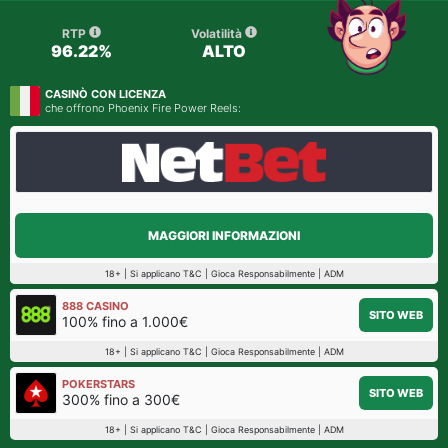
RTP
Volatilità
96.22%
ALTO
CASINÒ CON LICENZA
che offrono Phoenix Fire Power Reels:
MAGGIORI INFORMAZIONI
18+ | Si applicano T&C | Gioca Responsabilmente | ADM
888 CASINO
SITO WEB
100% fino a 1.000€
18+ | Si applicano T&C | Gioca Responsabilmente | ADM
POKERSTARS
SITO WEB
300% fino a 300€
18+ | Si applicano T&C | Gioca Responsabilmente | ADM