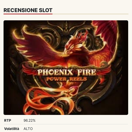
RECENSIONE SLOT
RTP
96.22%
Volatilità
ALTO