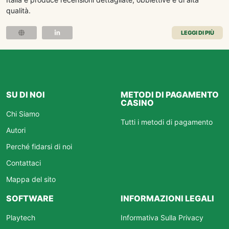
qualità.
LEGGI DI PIÙ
SU DI NOI
METODI DI PAGAMENTO
CASINO
Chi Siamo
Tutti i metodi di pagamento
Autori
Perché fidarsi di noi
Contattaci
Mappa del sito
SOFTWARE
INFORMAZIONI LEGALI
Playtech
Informativa Sulla Privacy