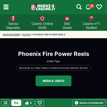
5
Senza
Casino Online
Slot
Casino n°1:
Deposito
2026
Gratis
NetBet
NUOVICASINO
»
SLOTS
»
PHOENIX FIRE POWER REELS
Phoenix Fire Power Reels
di
Red Tiger
Cliccando su Inizia il Gioco confermi di avere almeno 18 anni.
INIZIA IL GIOCO
2
SEGNALA UN PROBLEMA