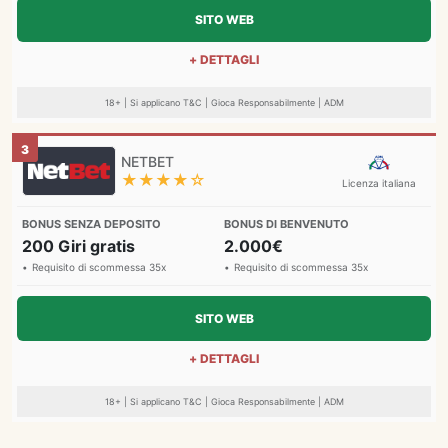
SITO WEB
+ DETTAGLI
18+ | Si applicano T&C | Gioca Responsabilmente | ADM
3
★★★★☆
Licenza italiana
200 Giri gratis
2.000€
Requisito di scommessa 35x
Requisito di scommessa 35x
SITO WEB
+ DETTAGLI
18+ | Si applicano T&C | Gioca Responsabilmente | ADM