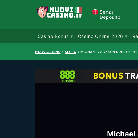
Senza
Deposito
Casino Bonus
Casino Online 2026
Re
▼
▼
NUOVICASINO
»
SLOTS
»
MICHAEL JACKSON KING OF PO
Michael 