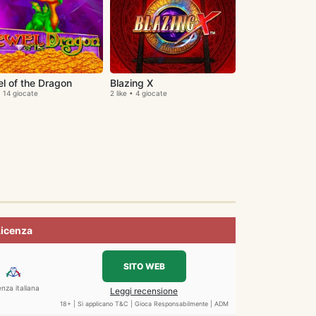
l of the Dragon
Blazing X
• 14 giocate
2 like • 4 giocate
Licenza
SITO WEB
enza italiana
Leggi recensione
18+ | Si applicano T&C | Gioca Responsabilmente | ADM