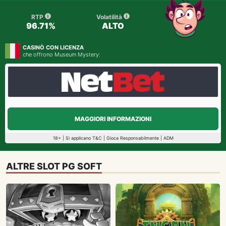
RTP
Volatilità
96.71%
ALTO
CASINÒ CON LICENZA
che offrono Museum Mystery:
MAGGIORI INFORMAZIONI
18+ | Si applicano T&C | Gioca Responsabilmente | ADM
ALTRE SLOT PG SOFT