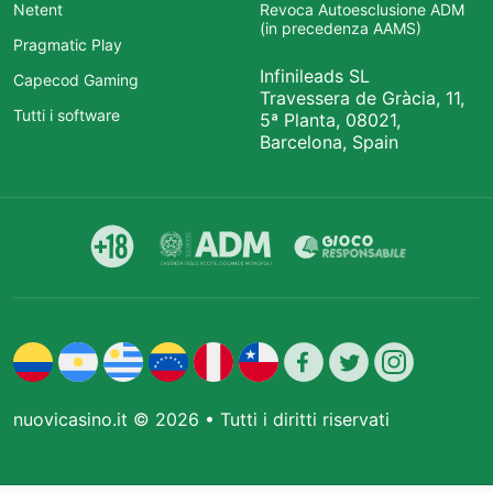
Netent
Revoca Autoesclusione ADM
(in precedenza AAMS)
Pragmatic Play
Infinileads SL
Capecod Gaming
Travessera de Gràcia, 11,
Tutti i software
5ª Planta, 08021,
Barcelona, Spain
nuovicasino.it © 2026 • Tutti i diritti riservati