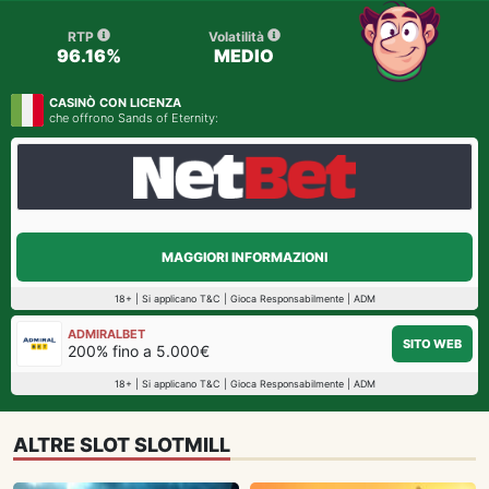
RTP
Volatilità
96.16%
MEDIO
CASINÒ CON LICENZA
che offrono Sands of Eternity:
MAGGIORI INFORMAZIONI
18+ | Si applicano T&C | Gioca Responsabilmente | ADM
ADMIRALBET
SITO WEB
200% fino a 5.000€
18+ | Si applicano T&C | Gioca Responsabilmente | ADM
ALTRE SLOT SLOTMILL