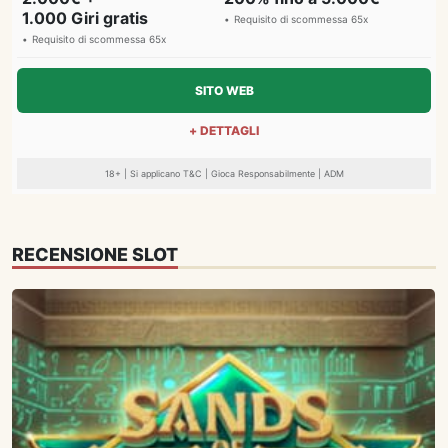
1.000 Giri gratis
Requisito di scommessa 65x
Requisito di scommessa 65x
SITO WEB
+ DETTAGLI
18+ | Si applicano T&C | Gioca Responsabilmente | ADM
RECENSIONE SLOT