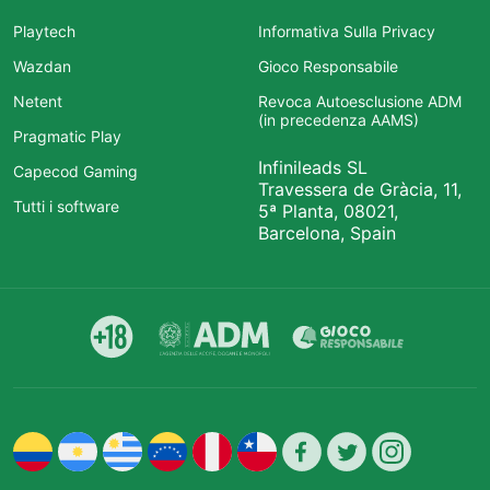
Playtech
Informativa Sulla Privacy
Wazdan
Gioco Responsabile
Netent
Revoca Autoesclusione ADM
(in precedenza AAMS)
Pragmatic Play
Infinileads SL
Capecod Gaming
Travessera de Gràcia, 11,
Tutti i software
5ª Planta, 08021,
Barcelona, Spain